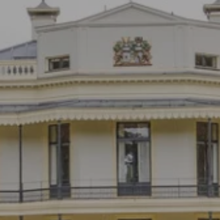
UITVAART EN CONDOLEANCE
ZALEN
AGENDA
PLATTEGROND
Vanenburgerallee 13
info@vanenburg.nl
VERHALEN
3882 RH Putten
0341 375 454
IN DE OMGEVING
HUISREGELS EN VEELGESTELDE VRAGEN
Route plannen