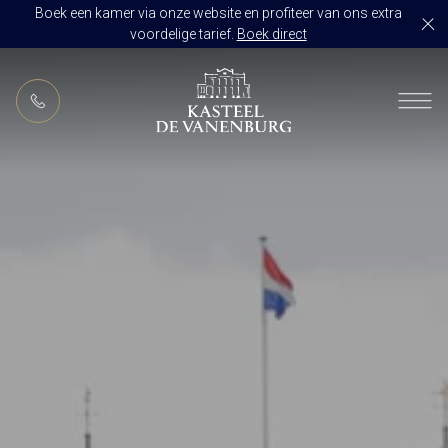
Boek een kamer via onze website en profiteer van ons extra
voordelige tarief.
Boek direct
NL
RESTAURANT DE VANENBURG
BRASSERIE DE HOEVE
KAMERS
CULINAIR GENIETEN ARRANGEMENT
ARRANGEMENTEN
ALLES OP ÉÉN LOCATIE
TROUWZALEN
ARRANGEMENTEN
VOORBEELDOFFERTE
ACTIVITEITEN
BRUIDSSUITE
JUBILEUM
CONGRES OF CONFERENTIE
TROUWLOCATIE ROUTE
FEEST
EVENEMENT
OVER KASTEEL DE VANENBURG
CONCERT
VERGADERING
GESCHIEDENIS
GROEPSDINER
VERGADEREN MET OVERNACHTING
ONS TEAM