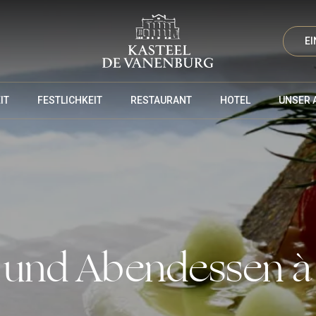
EI
IT
FESTLICHKEIT
RESTAURANT
HOTEL
UNSER 
 und Abendessen à 