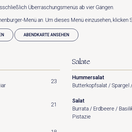
usschließlich Überraschungsmenüs ab vier Gängen.
nenburger-Menü an. Um dieses Menü einzusehen, klicken Si
EN
ABENDKARTE ANSEHEN
Salate
Hummersalat
23
iar
Butterkopfsalat / Spargel 
Salat
21
Burrata / Erdbeere / Basil
Pistazie
18