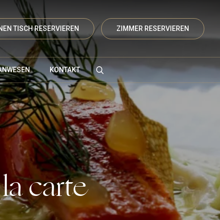
NEN TISCH RESERVIEREN
ZIMMER RESERVIEREN
ANWESEN
KONTAKT
Vanenburgerallee 13
3882 RH Putten
Route plannen
la carte
info@vanenburg.nl
0341 375 454