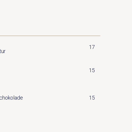
17
tur
15
Schokolade
15