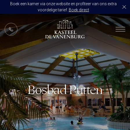
Boek een kamer via onze website en profiteer van ons extra
voordelige tarief.
Boek direct
NL
RESTAURANT DE VANENBURG
BRASSERIE DE HOEVE
KAMERS
CULINAIR GENIETEN ARRANGEMENT
ARRANGEMENTEN
ALLES OP ÉÉN LOCATIE
TROUWZALEN
Bosbad Putten
ARRANGEMENTEN
VOORBEELDOFFERTE
ACTIVITEITEN
BRUIDSSUITE
JUBILEUM
CONGRES OF CONFERENTIE
TROUWLOCATIE ROUTE
FEEST
EVENEMENT
OVER KASTEEL DE VANENBURG
CONCERT
VERGADERING
GESCHIEDENIS
GROEPSDINER
VERGADEREN MET OVERNACHTING
ONS TEAM