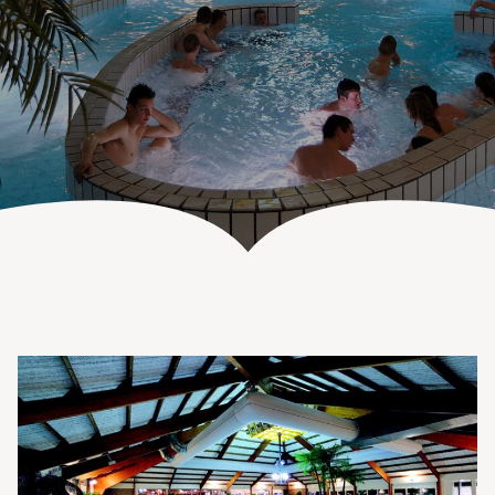
UITVAART EN CONDOLEANCE
ZALEN
AGENDA
PLATTEGROND
Vanenburgerallee 13
info@vanenburg.nl
VERHALEN
3882 RH Putten
0341 375 454
IN DE OMGEVING
HUISREGELS EN VEELGESTELDE VRAGEN
Route plannen