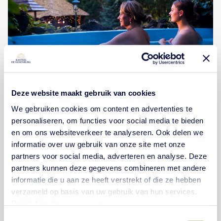
Deze website maakt gebruik van cookies
Sauna Drôme
We gebruiken cookies om content en advertenties te
personaliseren, om functies voor social media te bieden
Geniet van ultieme ontspanning bij Sauna Drôme in
en om ons websiteverkeer te analyseren. Ook delen we
Putten. Met authentieke sauna's, zwembaden en
informatie over uw gebruik van onze site met onze
massagemogelijkheden geniet u van een Finse
partners voor social media, adverteren en analyse. Deze
partners kunnen deze gegevens combineren met andere
beleving op de Veluwe. Op slechts 15 minuten van
informatie die u aan ze heeft verstrekt of die ze hebben
Kasteel De Vanenburg.
verzameld op basis van uw gebruik van hun services.
Bekijk hier de
cookiemelding
.
Toestemmingsselectie