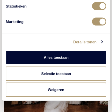
Bij mooi weer kunnen jullie hier samen met de gasten
Statistieken
genieten van een heerlijke lunch, uitbrengen van een
toost of het aansnijden van de bruidstaart.
Marketing
BEKIJK HET TERRAS
Details tonen
Alles toestaan
Selectie toestaan
Weigeren