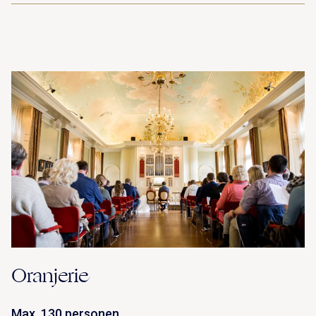
UITVAART EN CONDOLEANCE
ZALEN
AGENDA
PLATTEGROND
Vanenburgerallee 13
info@vanenburg.nl
VERHALEN
3882 RH Putten
0341 375 454
IN DE OMGEVING
HUISREGELS EN VEELGESTELDE VRAGEN
Route plannen
Oranjerie
Max. 130 personen