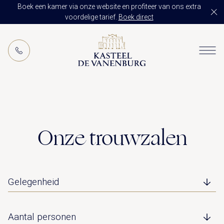
Boek een kamer via onze website en profiteer van ons extra
voordelige tarief.
Boek direct
NL
RESTAURANT DE VANENBURG
BRASSERIE DE HOEVE
KAMERS
CULINAIR GENIETEN ARRANGEMENT
ARRANGEMENTEN
ALLES OP ÉÉN LOCATIE
Onze trouwzalen
TROUWZALEN
ARRANGEMENTEN
VOORBEELDOFFERTE
ACTIVITEITEN
BRUIDSSUITE
JUBILEUM
CONGRES OF CONFERENTIE
TROUWLOCATIE ROUTE
FEEST
EVENEMENT
OVER KASTEEL DE VANENBURG
CONCERT
VERGADERING
GESCHIEDENIS
GROEPSDINER
VERGADEREN MET OVERNACHTING
ONS TEAM