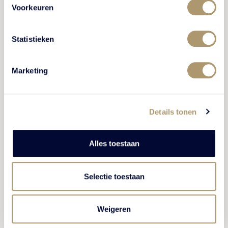
Voorkeuren
Statistieken
Marketing
Details tonen
Alles toestaan
3-gangen high tea
Selectie toestaan
Weigeren
Onweerstaanbare lekkernijen