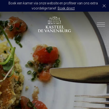
Boek een kamer via onze website en profiteer van ons extra
voordelige tarief.
Boek direct
NL
RESTAURANT DE VANENBURG
BRASSERIE DE HOEVE
KAMERS
CULINAIR GENIETEN ARRANGEMENT
ARRANGEMENTEN
ALLES OP ÉÉN LOCATIE
TROUWZALEN
ARRANGEMENTEN
VOORBEELDOFFERTE
ACTIVITEITEN
BRUIDSSUITE
JUBILEUM
CONGRES OF CONFERENTIE
TROUWLOCATIE ROUTE
FEEST
EVENEMENT
OVER KASTEEL DE VANENBURG
CONCERT
VERGADERING
GESCHIEDENIS
GROEPSDINER
VERGADEREN MET OVERNACHTING
ONS TEAM