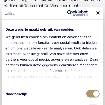
of diner bij Restaurant De Vanenburg kunt
verwachten. Iedere dag werkt onze keukenbrigade
met verse en seizoensgebonden producten. Het
menu is gegarandeerd een verrassing. Heeft u
Deze website maakt gebruik van cookies
voorkeur voor vegetarisch eten? U heeft de keuze
voor een vegetarisch menu. Mogen wij u een
We gebruiken cookies om content en advertenties te
personaliseren, om functies voor social media te bieden
onvergetelijke belevenis bezorgen?
en om ons websiteverkeer te analyseren. Ook delen we
informatie over uw gebruik van onze site met onze
partners voor social media, adverteren en analyse. Deze
partners kunnen deze gegevens combineren met andere
MENUKAART
informatie die u aan ze heeft verstrekt of die ze hebben
verzameld op basis van uw gebruik van hun services.
Bekijk hier de
cookiemelding
.
Toestemmingsselectie
Noodzakelijk