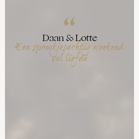
Daan & Lotte
Een sprookjesachtig weekend
vol liefde