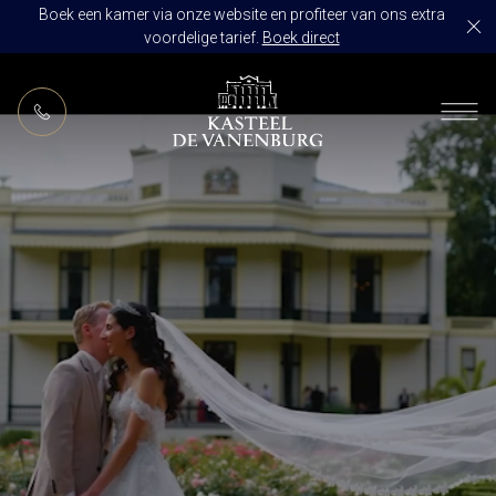
Boek een kamer via onze website en profiteer van ons extra
voordelige tarief.
Boek direct
NL
RESTAURANT DE VANENBURG
BRASSERIE DE HOEVE
KAMERS
CULINAIR GENIETEN ARRANGEMENT
ARRANGEMENTEN
ALLES OP ÉÉN LOCATIE
TROUWZALEN
ARRANGEMENTEN
VOORBEELDOFFERTE
ACTIVITEITEN
BRUIDSSUITE
JUBILEUM
CONGRES OF CONFERENTIE
TROUWLOCATIE ROUTE
FEEST
EVENEMENT
OVER KASTEEL DE VANENBURG
CONCERT
VERGADERING
GESCHIEDENIS
GROEPSDINER
VERGADEREN MET OVERNACHTING
ONS TEAM