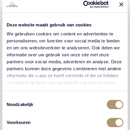
Deze website maakt gebruik van cookies
We gebruiken cookies om content en advertenties te
personaliseren, om functies voor social media te bieden
Overnachten na de feestavond
en om ons websiteverkeer te analyseren. Ook delen we
informatie over uw gebruik van onze site met onze
partners voor social media, adverteren en analyse. Deze
partners kunnen deze gegevens combineren met andere
Naast de romantische suite voor het kersverse
informatie die u aan ze heeft verstrekt of die ze hebben
echtpaar, kunnen ook de gasten gebruik maken van de
verzameld op basis van uw gebruik van hun services.
mogelijkheid om te overnachten op Kasteel De
Bekijk hier de
cookiemelding
.
Vanenburg. Hiervoor zijn in totaal 48 luxe hotelkamers
Toestemmingsselectie
en suites beschikbaar, allen gelegen in de hofjes
Noodzakelijk
verspreid over ons landgoed en rondom het kasteel.
Benieuwd naar de mogelijkheden?
Voorkeuren