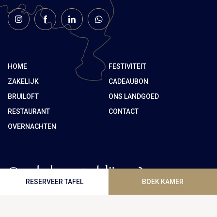
HOME
FESTIVITEIT
ZAKELIJK
CADEAUBON
BRUILOFT
ONS LANDGOED
RESTAURANT
CONTACT
OVERNACHTEN
Op de hoogte blijven?
RESERVEER TAFEL
BOEK KAMER
Ontvang onze aanbiedingen en blijf altijd als eerste op
de hoogte van nieuwe acties en laatste