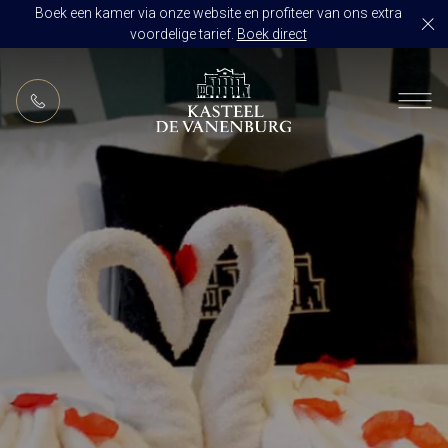
Boek een kamer via onze website en profiteer van ons extra
voordelige tarief.
Boek direct
NL
RESTAURANT DE VANENBURG
BRASSERIE DE HOEVE
KAMERS
CULINAIR GENIETEN ARRANGEMENT
ARRANGEMENTEN
ALLES OP ÉÉN LOCATIE
TROUWZALEN
ARRANGEMENTEN
VOORBEELDOFFERTE
ACTIVITEITEN
BRUIDSSUITE
JUBILEUM
CONGRES OF CONFERENTIE
TROUWLOCATIE ROUTE
FEEST
EVENEMENT
OVER KASTEEL DE VANENBURG
CONCERT
VERGADERING
GESCHIEDENIS
GROEPSDINER
VERGADEREN MET OVERNACHTING
ONS TEAM