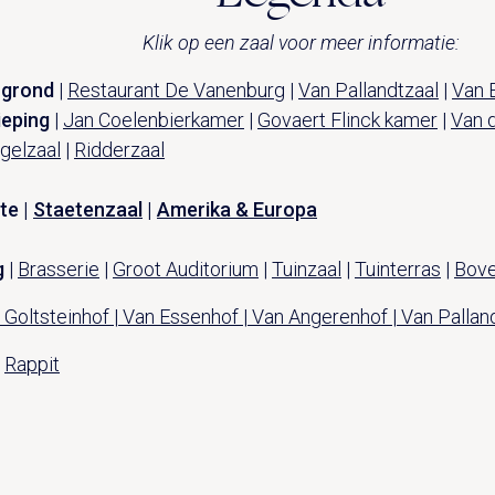
Klik op een zaal voor meer informatie:
 grond
|
Restaurant De Vanenburg
|
Van Pallandtzaal
|
Van 
ieping
|
Jan Coelenbierkamer
|
Govaert Flinck kamer
|
Van 
gelzaal
|
Ridderzaal
te |
Staetenzaal
|
Amerika & Europa
g
|
Brasserie
|
Groot Auditorium
|
Tuinzaal
|
Tuinterras
|
Bove
Goltsteinhof | Van Essenhof | Van Angerenhof | Van Pallan
|
Rappit