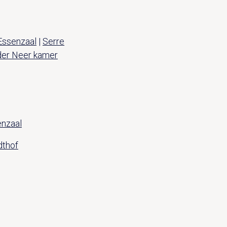
Essenzaal
|
Serre
der Neer kamer
nzaal
dthof