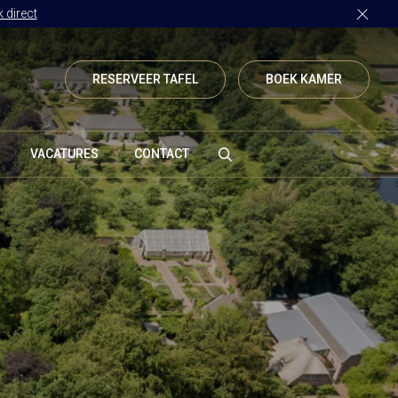
 direct
RESERVEER TAFEL
BOEK KAMER
VACATURES
CONTACT
Vanenburgerallee 13
3882 RH Putten
Route plannen
info@vanenburg.nl
0341 375 454