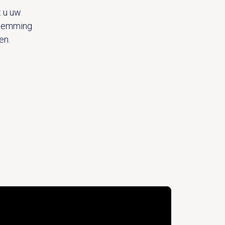
t u uw
stemming
en.