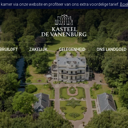
kamer via onze website en profiteer van ons extra voordelige tarief.
Boek
BRUILOFT
ZAKELIJK
GELEGENHEID
ONS LANDGOED
RESTAURANT DE VANENBURG
BRASSERIE DE HOEVE
CULINAIR GENIETEN ARRANGEMENT
KAMERS
ARRANGEMENTEN
ALLES OP ÉÉN LOCATIE