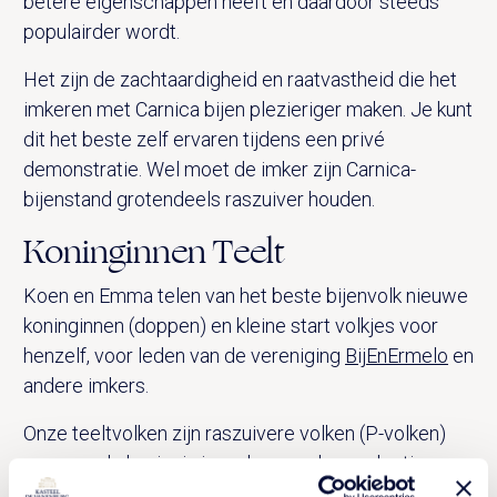
betere eigenschappen heeft en daardoor steeds
populairder wordt.
Het zijn de zachtaardigheid en raatvastheid die het
imkeren met Carnica bijen plezieriger maken. Je kunt
dit het beste zelf ervaren tijdens een privé
demonstratie. Wel moet de imker zijn Carnica-
bijenstand grotendeels raszuiver houden.
Koninginnen Teelt
Koen en Emma telen van het beste bijenvolk nieuwe
koninginnen (doppen) en kleine start volkjes voor
henzelf, voor leden van de vereniging
BijEnErmelo
en
andere imkers.
Onze teeltvolken zijn raszuivere volken (P-volken)
waarvan de koningin is verkregen door selectie en
overlarven van onze beste volken. Het zijn dochters