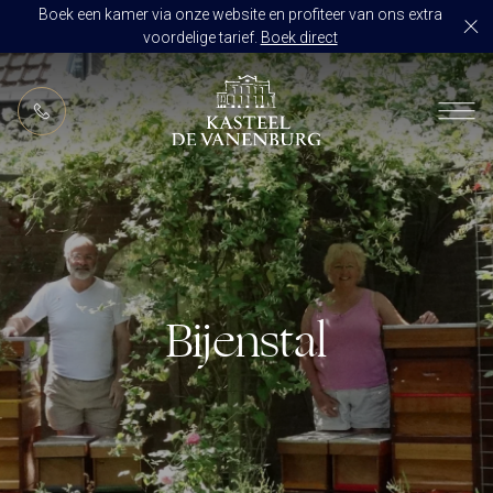
Boek een kamer via onze website en profiteer van ons extra
voordelige tarief.
Boek direct
NL
RESTAURANT DE VANENBURG
BRASSERIE DE HOEVE
KAMERS
CULINAIR GENIETEN ARRANGEMENT
ARRANGEMENTEN
ALLES OP ÉÉN LOCATIE
TROUWZALEN
Bijenstal
ARRANGEMENTEN
VOORBEELDOFFERTE
ACTIVITEITEN
BRUIDSSUITE
JUBILEUM
CONGRES OF CONFERENTIE
TROUWLOCATIE ROUTE
FEEST
EVENEMENT
OVER KASTEEL DE VANENBURG
CONCERT
VERGADERING
GESCHIEDENIS
GROEPSDINER
VERGADEREN MET OVERNACHTING
ONS TEAM