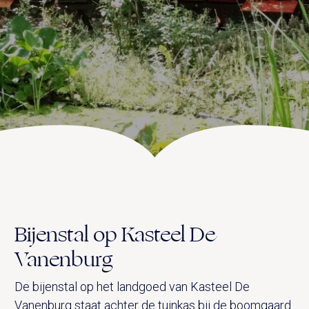
UITVAART EN CONDOLEANCE
ZALEN
AGENDA
PLATTEGROND
Vanenburgerallee 13
info@vanenburg.nl
VERHALEN
3882 RH Putten
0341 375 454
IN DE OMGEVING
HUISREGELS EN VEELGESTELDE VRAGEN
Route plannen
Bijenstal op Kasteel De
Vanenburg
De bijenstal op het landgoed van Kasteel De
Vanenburg staat achter de tuinkas bij de boomgaard.