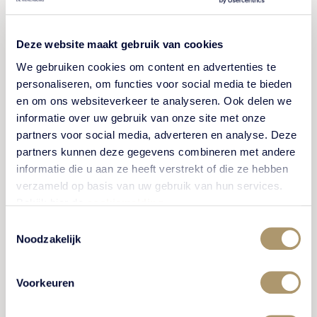
van de Beebreed NL-Lijn. Deze top koninginnen
worden via de
Vereniging Carnica Imkers
(VCI)
Deze website maakt gebruik van cookies
bevrucht bij het teeltstation Vlieland. Deze kostbare
We gebruiken cookies om content en advertenties te
volken staan overigens niet bij Kasteel De
personaliseren, om functies voor social media te bieden
Vanenburg. De nieuwe kleine startvolkjes wel.
en om ons websiteverkeer te analyseren. Ook delen we
Demonstratie
informatie over uw gebruik van onze site met onze
partners voor social media, adverteren en analyse. Deze
partners kunnen deze gegevens combineren met andere
Verblijft u bij Kasteel De Vanenburg of plant u een
informatie die u aan ze heeft verstrekt of die ze hebben
evenement en wilt u meer weten of zien?
verzameld op basis van uw gebruik van hun services.
Bekijk hier de
cookiemelding
.
We kunnen voor kleine groepen tot 6 personen een
privé demonstratie in de bijenstal geven. We vullen
Toestemmingsselectie
Noodzakelijk
dan samen uw wens in en we gaan zeker in een
bijenkast kijken. U mag zelf de tijdsduur bepalen
tussen 30 minuten en 2 uur. De kosten bedragen €
Voorkeuren
20,- per half uur.