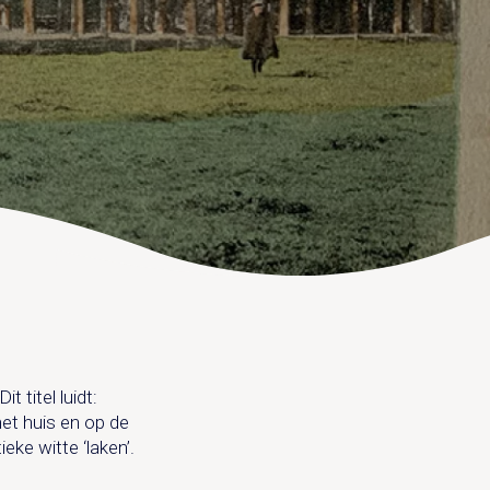
 titel luidt:
het huis en op de
ke witte ‘laken’.