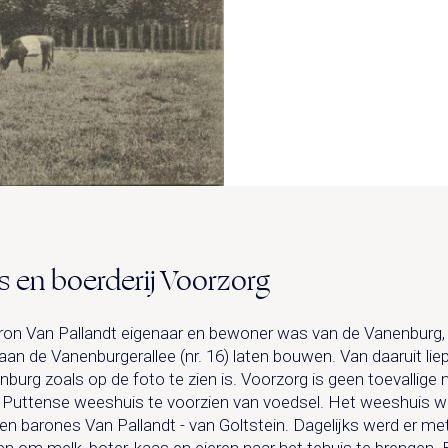
s en boerderij Voorzorg
aron Van Pallandt eigenaar en bewoner was van de Vanenburg, h
 aan de Vanenburgerallee (nr. 16) laten bouwen. Van daaruit li
nburg zoals op de foto te zien is. Voorzorg is geen toevallige 
 Puttense weeshuis te voorzien van voedsel. Het weeshuis w
 en barones Van Pallandt - van Goltstein. Dagelijks werd er m
en om melk, boter, kaas en eieren naar het tehuis te brengen.