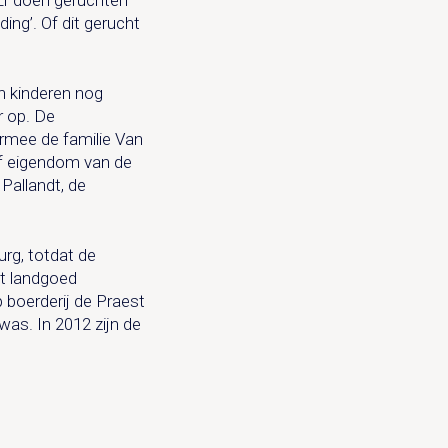
ing’. Of dit gerucht
n kinderen nog
r op. De
armee de familie Van
lf eigendom van de
Pallandt, de
rg, totdat de
et landgoed
 boerderij de Praest
as. In 2012 zijn de