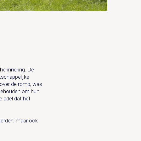
herinnering. De
tschappelijke
 over de romp, was
n gehouden om hun
e adel dat het
tierden, maar ook