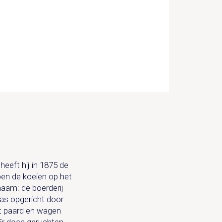
eeft hij in 1875 de
epen de koeien op het
naam: de boerderij
as opgericht door
et paard en wagen
 Er doen geruchten