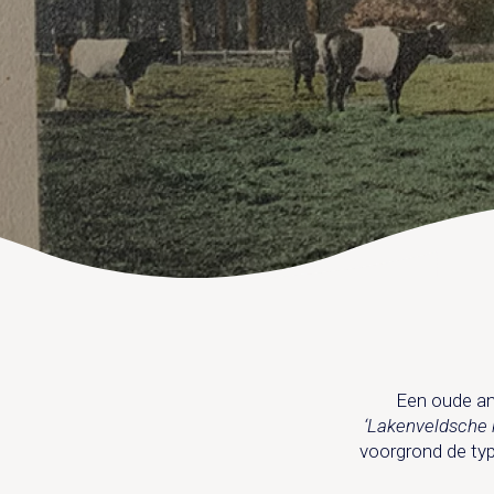
Een oude ans
‘Lakenveldsche 
voorgrond de typ