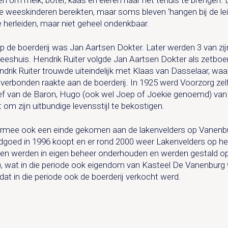
 de weeskinderen bereikten, maar soms bleven ‘hangen bij de leid
 te herleiden, maar niet geheel ondenkbaar.
p de boerderij was Jan Aartsen Dokter. Later werden 3 van zij
eeshuis. Hendrik Ruiter volgde Jan Aartsen Dokter als zetboe
ndrik Ruiter trouwde uiteindelijk met Klaas van Dasselaar, wa
 verbonden raakte aan de boerderij. In 1925 werd Voorzorg ze
eef van de Baron, Hugo (ook wel Joep of Joekie genoemd) van 
 om zijn uitbundige levensstijl te bekostigen.
aarmee ook een einde gekomen aan de lakenvelders op Vanenbu
ndgoed in 1996 koopt en er rond 2000 weer Lakenvelders op h
ien werden in eigen beheer onderhouden en werden gestald op
), wat in die periode ook eigendom van Kasteel De Vanenburg w
at in die periode ook de boerderij verkocht werd.