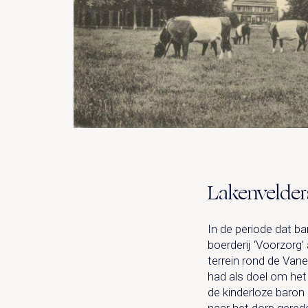
Lakenvelder
In de periode dat b
boerderij ‘Voorzorg’
terrein rond de Vane
had als doel om het
de kinderloze baron
naar het dorp gered