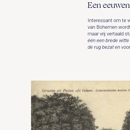
Een eeuwen
Interessant om te w
van Bohemen wordt d
maar vrij vertaald st
één een brede witte
de rug bezat en voo