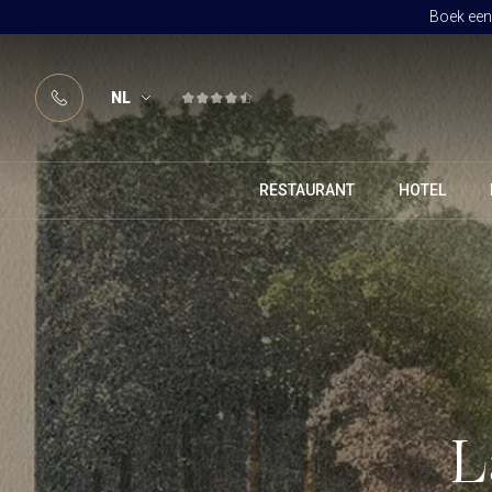
Boek een 
NL
RESTAURANT
HOTEL
L