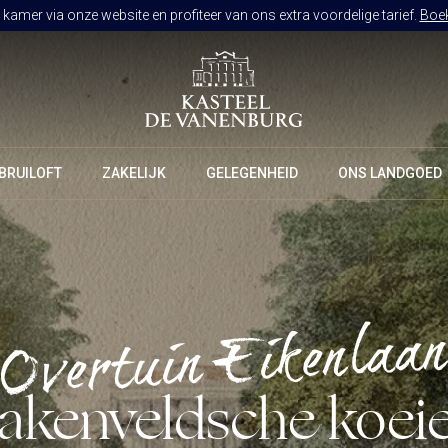
kamer via onze website en profiteer van ons extra voordelige tarief.
Boek
BRUILOFT
ZAKELIJK
GELEGENHEID
ONS LANDGOED
RESTAURANT DE VANENBURG
BRASSERIE DE HOEVE
Overtuin Eikenlaa
CULINAIR GENIETEN ARRANGEMENT
KAMERS
akenveldsche koei
ARRANGEMENTEN
ALLES OP ÉÉN LOCATIE