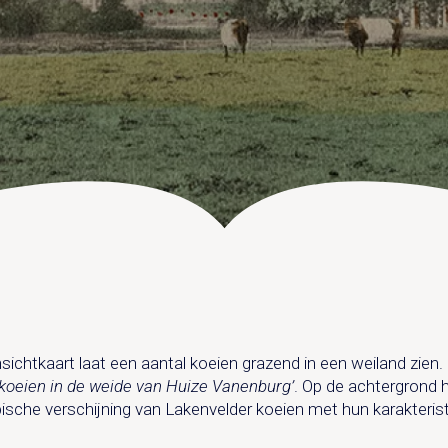
TROUWZALEN
VOORBEELDOFFERTE
ARRANGEMENTEN
BRUIDSSUITE
ACTIVITEITEN
TROUWLOCATIE ROUTE
CONGRES OF CONFERENTIE
JUBILEUM
EVENEMENT
FEEST
VERGADERING
CONCERT
VERGADEREN MET OVERNACHTING
OVER KASTEEL DE VANENBURG
GROEPSDINER
ZALEN
GESCHIEDENIS
UITVAART EN CONDOLEANCE
ONS TEAM
AGENDA
PLATTEGROND
ichtkaart laat een aantal koeien grazend in een weiland zien. Dit
VERHALEN
koeien in de weide van Huize Vanenburg’
. Op de achtergrond 
IN DE OMGEVING
ische verschijning van Lakenvelder koeien met hun karakteristie
HUISREGELS EN VEELGESTELDE VRAGEN