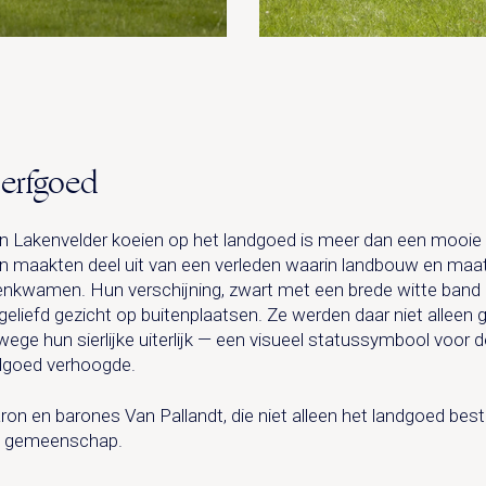
erfgoed
 Lakenvelder koeien op het landgoed is meer dan een mooie 
ren maakten deel uit van een verleden waarin landbouw en maa
nkwamen. Hun verschijning, zwart met een brede witte band
geliefd gezicht op buitenplaatsen. Ze werden daar niet allee
ge hun sierlijke uiterlijk — een visueel statussymbool voor d
ndgoed verhoogde.
ron en barones Van Pallandt, die niet alleen het landgoed bes
e gemeenschap.