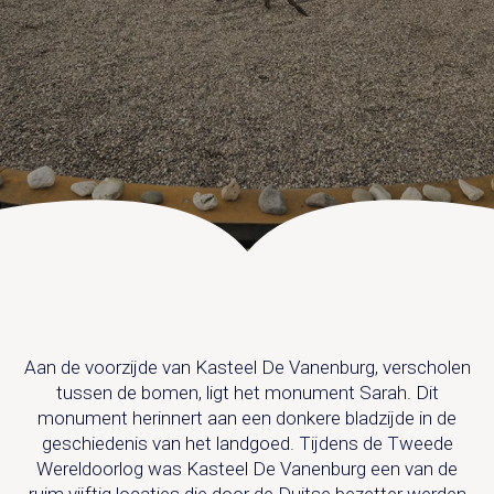
UITVAART EN CONDOLEANCE
ZALEN
AGENDA
PLATTEGROND
Vanenburgerallee 13
info@vanenburg.nl
VERHALEN
3882 RH Putten
0341 375 454
IN DE OMGEVING
HUISREGELS EN VEELGESTELDE VRAGEN
Route plannen
Aan de voorzijde van Kasteel De Vanenburg, verscholen
tussen de bomen, ligt het monument Sarah. Dit
monument herinnert aan een donkere bladzijde in de
geschiedenis van het landgoed. Tijdens de Tweede
Wereldoorlog was Kasteel De Vanenburg een van de