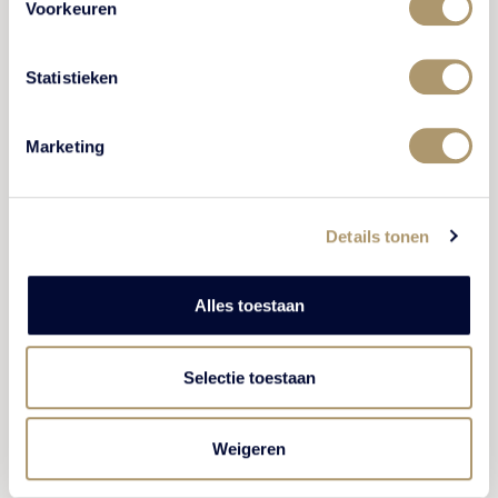
Voorkeuren
Statistieken
Onder censuur
Marketing
Na enige tijd werd het regime harder in het kamp wat
blijkt als we de briefkaart verder lezen:
‘Ik schrijf je maar weer na gisteravond, want de chef is
Details tonen
naar het N.S.B kamp in Ommen geweest en heeft daar
nieuwe instructie voor ons gekregen. Alle pakjes en
Alles toestaan
brieven staan onder censuur, voornamelijk op het oog
van bonnetjes en kwetsende woorden. Een keer per
week (woensdag) gaat hier post weg en een keer per
Selectie toestaan
week (zaterdag) krijgen wij brieven. (…) Er zijn meer
geintjes. We moeten leren exerceren. Stel je voor er zijn
ook ondercommandanten benoemd.'
Weigeren