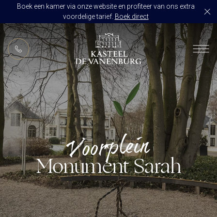
Boek een kamer via onze website en profiteer van ons extra
voordelige tarief.
Boek direct
NL
RESTAURANT DE VANENBURG
BRASSERIE DE HOEVE
KAMERS
CULINAIR GENIETEN ARRANGEMENT
ARRANGEMENTEN
ALLES OP ÉÉN LOCATIE
Voorplein
TROUWZALEN
ARRANGEMENTEN
VOORBEELDOFFERTE
Monument Sarah
ACTIVITEITEN
BRUIDSSUITE
JUBILEUM
CONGRES OF CONFERENTIE
TROUWLOCATIE ROUTE
FEEST
EVENEMENT
OVER KASTEEL DE VANENBURG
CONCERT
VERGADERING
GESCHIEDENIS
GROEPSDINER
VERGADEREN MET OVERNACHTING
ONS TEAM