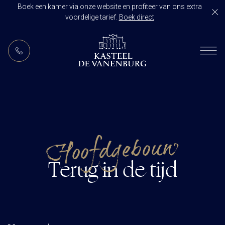
Boek een kamer via onze website en profiteer van ons extra
voordelige tarief.
Boek direct
NL
RESTAURANT DE VANENBURG
BRASSERIE DE HOEVE
KAMERS
CULINAIR GENIETEN ARRANGEMENT
ARRANGEMENTEN
ALLES OP ÉÉN LOCATIE
Hoofdgebouw
TROUWZALEN
ARRANGEMENTEN
VOORBEELDOFFERTE
Terug in de tijd
ACTIVITEITEN
BRUIDSSUITE
JUBILEUM
CONGRES OF CONFERENTIE
TROUWLOCATIE ROUTE
FEEST
EVENEMENT
OVER KASTEEL DE VANENBURG
CONCERT
VERGADERING
GESCHIEDENIS
GROEPSDINER
VERGADEREN MET OVERNACHTING
ONS TEAM