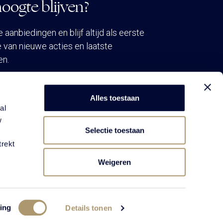
oogte blijven?
aanbiedingen en blijf altijd als eerste
 van nieuwe acties en laatste
en.
VEN NIEUWSBRIEF
Alles toestaan
al
w
Selectie toestaan
trekt
Weigeren
ing
Details tonen