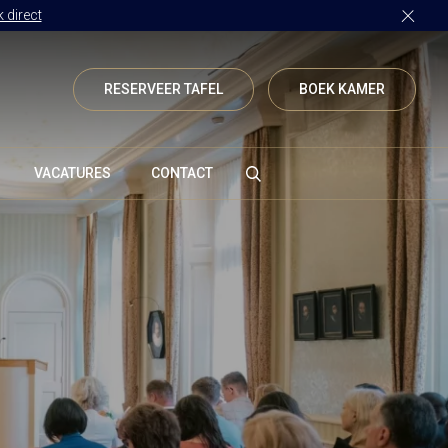
 direct
RESERVEER TAFEL
BOEK KAMER
VACATURES
CONTACT
Vanenburgerallee 13
3882 RH Putten
Route plannen
info@vanenburg.nl
0341 375 454