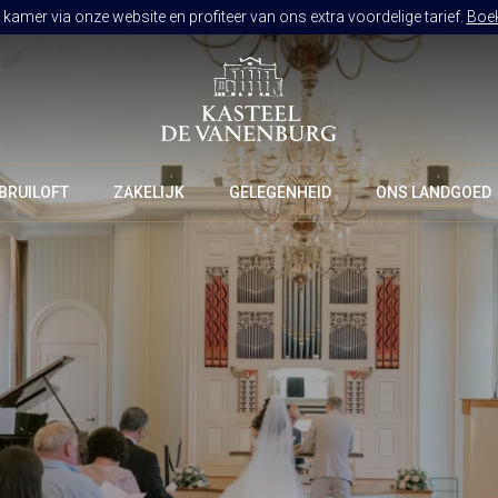
kamer via onze website en profiteer van ons extra voordelige tarief.
Boek
BRUILOFT
ZAKELIJK
GELEGENHEID
ONS LANDGOED
RESTAURANT DE VANENBURG
BRASSERIE DE HOEVE
CULINAIR GENIETEN ARRANGEMENT
KAMERS
ARRANGEMENTEN
ALLES OP ÉÉN LOCATIE