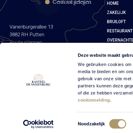
Centraal gelegen
HOME
ZAKELIJK
BRUILOFT
Vanenburgerallee 13
RESTAURANT
3882 RH Putten
OVERNACHT
Route plannen
Deze website maakt gebru
We gebruiken cookies om c
media te bieden en om ons
gebruik van onze site met
partners kunnen deze gege
of die ze hebben verzamel
cookiemelding
.
© Vanenburg 2026
Algemene voorwaarden
Privacybeleid
Toestemmingsselectie
Noodzakelijk