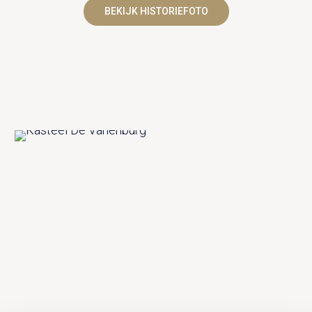
UITVAART EN CONDOLEANCE
ZALEN
BEKIJK HISTORIEFOTO
AGENDA
PLATTEGROND
Vanenburgerallee 13
info@vanenburg.nl
VERHALEN
3882 RH Putten
0341 375 454
IN DE OMGEVING
HUISREGELS EN VEELGESTELDE VRAGEN
Route plannen