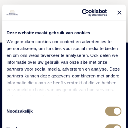
Deze website maakt gebruik van cookies
We gebruiken cookies om content en advertenties te
personaliseren, om functies voor social media te bieden
en om ons websiteverkeer te analyseren. Ook delen we
informatie over uw gebruik van onze site met onze
partners voor social media, adverteren en analyse. Deze
Ontdek onze ultieme
partners kunnen deze gegevens combineren met andere
informatie die u aan ze heeft verstrekt of die ze hebben
gastvrijheid
verzameld op basis van uw gebruik van hun services.
Bekijk hier de
cookiemelding
.
Toestemmingsselectie
Noodzakelijk
Of kijk hier nog even verder