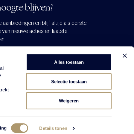
oogte blijven?
aanbiedingen en blijf altijd als eerste
 van nieuwe acties en laatste
en.
VEN NIEUWSBRIEF
Alles toestaan
al
w
Selectie toestaan
trekt
Weigeren
ing
Details tonen