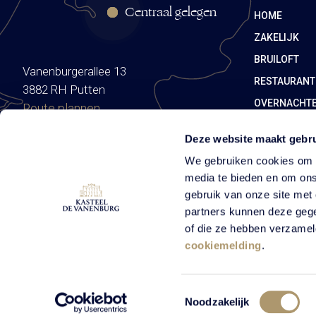
Centraal gelegen
HOME
ZAKELIJK
BRUILOFT
Vanenburgerallee 13
RESTAURANT
3882 RH Putten
OVERNACHT
Route plannen
Deze website maakt gebru
We gebruiken cookies om c
media te bieden en om ons
gebruik van onze site met
partners kunnen deze gege
of die ze hebben verzamel
cookiemelding
.
© Vanenburg 2026
Algemene voorwaarden
Privacybeleid
Toestemmingsselectie
Noodzakelijk