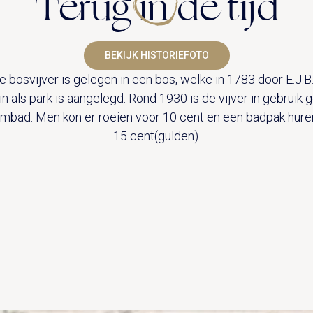
Terug in de tijd
TROUWZALEN
VOORBEELDOFFERTE
ARRANGEMENTEN
BRUIDSSUITE
BEKIJK HISTORIEFOTO
ACTIVITEITEN
TROUWLOCATIE ROUTE
 bosvijver is gelegen in een bos, welke in 1783 door E.J.B
CONGRES OF CONFERENTIE
in als park is aangelegd. Rond 1930 is de vijver in gebruik
JUBILEUM
EVENEMENT
mbad. Men kon er roeien voor 10 cent en een badpak hure
FEEST
VERGADERING
15 cent(gulden).
CONCERT
VERGADEREN MET OVERNACHTING
OVER KASTEEL DE VANENBURG
GROEPSDINER
ZALEN
GESCHIEDENIS
UITVAART EN CONDOLEANCE
ONS TEAM
AGENDA
PLATTEGROND
VERHALEN
IN DE OMGEVING
HUISREGELS EN VEELGESTELDE VRAGEN