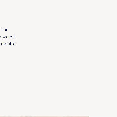
. van
 geweest
n kostte