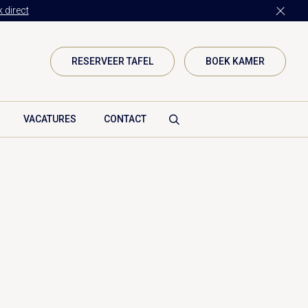
 direct
RESERVEER TAFEL
BOEK KAMER
VACATURES
CONTACT
Vanenburgerallee 13
3882 RH Putten
Route plannen
info@vanenburg.nl
0341 375 454