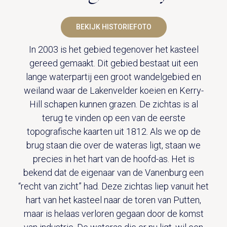
UITVAART EN CONDOLEANCE
ZALEN
AGENDA
PLATTEGROND
BEKIJK HISTORIEFOTO
Vanenburgerallee 13
info@vanenburg.nl
VERHALEN
3882 RH Putten
0341 375 454
In 2003 is het gebied tegenover het kasteel
IN DE OMGEVING
gereed gemaakt. Dit gebied bestaat uit een
HUISREGELS EN VEELGESTELDE VRAGEN
Route plannen
lange waterpartij een groot wandelgebied en
weiland waar de Lakenvelder koeien en Kerry-
Hill schapen kunnen grazen. De zichtas is al
terug te vinden op een van de eerste
topografische kaarten uit 1812. Als we op de
brug staan die over de wateras ligt, staan we
precies in het hart van de hoofd-as. Het is
bekend dat de eigenaar van de Vanenburg een
“recht van zicht” had. Deze zichtas liep vanuit het
hart van het kasteel naar de toren van Putten,
maar is helaas verloren gegaan door de komst