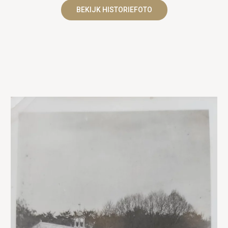
UITVAART EN CONDOLEANCE
ZALEN
BEKIJK HISTORIEFOTO
AGENDA
PLATTEGROND
Vanenburgerallee 13
info@vanenburg.nl
VERHALEN
3882 RH Putten
0341 375 454
IN DE OMGEVING
HUISREGELS EN VEELGESTELDE VRAGEN
Route plannen