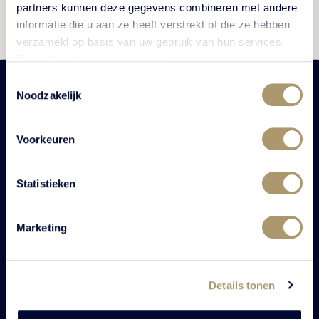
partners kunnen deze gegevens combineren met andere
informatie die u aan ze heeft verstrekt of die ze hebben
verzameld op basis van uw gebruik van hun services.
Bekijk hier de
cookiemelding
.
Toestemmingsselectie
Noodzakelijk
Voorkeuren
Ontdek onze ultieme
gastvrijheid
Statistieken
Marketing
Of kijk hier nog even verder
Details tonen