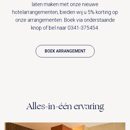
UITVAART EN CONDOLEANCE
laten maken met onze nieuwe
ZALEN
AGENDA
hotelarrangementen, bieden wij u 5% korting op
PLATTEGROND
onze arrangementen. Boek via onderstaande
Vanenburgerallee 13
info@vanenburg.nl
VERHALEN
3882 RH Putten
0341 375 454
knop of bel naar 0341-375454.
IN DE OMGEVING
HUISREGELS EN VEELGESTELDE VRAGEN
Route plannen
BOEK ARRANGEMENT
Alles-in-één ervaring