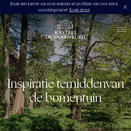
Boek een kamer via onze website en profiteer van ons extra
voordelige tarief.
Boek direct
NL
RESTAURANT DE VANENBURG
BRASSERIE DE HOEVE
KAMERS
CULINAIR GENIETEN ARRANGEMENT
ARRANGEMENTEN
ALLES OP ÉÉN LOCATIE
Inspiratie temidden
van
TROUWZALEN
ARRANGEMENTEN
VOORBEELDOFFERTE
de bomentuin
ACTIVITEITEN
BRUIDSSUITE
JUBILEUM
CONGRES OF CONFERENTIE
TROUWLOCATIE ROUTE
FEEST
EVENEMENT
OVER KASTEEL DE VANENBURG
CONCERT
VERGADERING
GESCHIEDENIS
GROEPSDINER
VERGADEREN MET OVERNACHTING
ONS TEAM