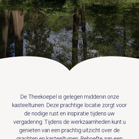
UITVAART EN CONDOLEANCE
ZALEN
AGENDA
PLATTEGROND
Vanenburgerallee 13
info@vanenburg.nl
VERHALEN
3882 RH Putten
0341 375 454
IN DE OMGEVING
HUISREGELS EN VEELGESTELDE VRAGEN
Route plannen
De Theekoepel is gelegen middenin onze
kasteeltuinen. Deze prachtige locatie zorgt voor
de nodige rust en inspiratie tijdens uw
vergadering. Tijdens de werkzaamheden kunt u
genieten van een prachtig uitzicht over de
grachten en kasteeltuinen. Behoefte aan een