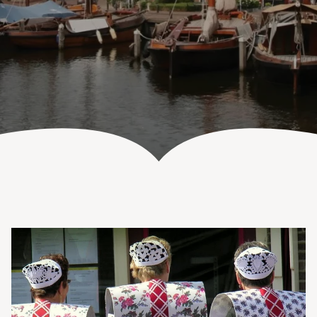
UITVAART EN CONDOLEANCE
ZALEN
AGENDA
PLATTEGROND
Vanenburgerallee 13
info@vanenburg.nl
VERHALEN
3882 RH Putten
0341 375 454
IN DE OMGEVING
HUISREGELS EN VEELGESTELDE VRAGEN
Route plannen