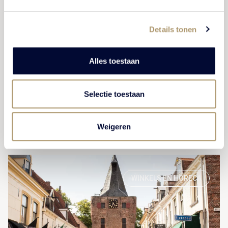
Een wandeling langs de museumhaven, genieten van
Spakenburgse specialiteiten (tip: het Spakenburgs
Details tonen
Hart!) of een authentieke botter op het Eemmeer, er is
genoeg te doen. Daarmee is Bunschoten-Spakenburg
Alles toestaan
zeker een bezoekje waard!
Selectie toestaan
BEKIJK ACTIVITEIT
Weigeren
WINKELS EN HORECA