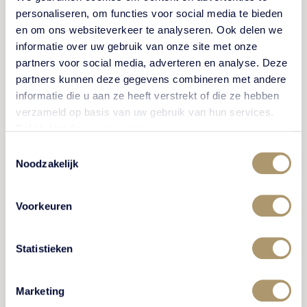
personaliseren, om functies voor social media te bieden
BEKIJK ACTIVITEIT
en om ons websiteverkeer te analyseren. Ook delen we
informatie over uw gebruik van onze site met onze
partners voor social media, adverteren en analyse. Deze
partners kunnen deze gegevens combineren met andere
informatie die u aan ze heeft verstrekt of die ze hebben
verzameld op basis van uw gebruik van hun services.
WINKELS EN HORECA
Bekijk hier de
cookiemelding
.
Toestemmingsselectie
Noodzakelijk
Voorkeuren
Statistieken
Bunschoten-Spakenburg
Marketing