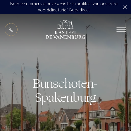
Boek een kamer via onze website en profiteer van ons extra
voordelige tarief.
Boek direct
NL
RESTAURANT DE VANENBURG
BRASSERIE DE HOEVE
KAMERS
CULINAIR GENIETEN ARRANGEMENT
ARRANGEMENTEN
ALLES OP ÉÉN LOCATIE
Bunschoten-
TROUWZALEN
ARRANGEMENTEN
VOORBEELDOFFERTE
Spakenburg
ACTIVITEITEN
BRUIDSSUITE
JUBILEUM
CONGRES OF CONFERENTIE
TROUWLOCATIE ROUTE
FEEST
EVENEMENT
OVER KASTEEL DE VANENBURG
CONCERT
VERGADERING
GESCHIEDENIS
GROEPSDINER
VERGADEREN MET OVERNACHTING
ONS TEAM