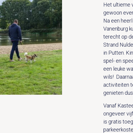
Het ultieme 
gewoon even 
Na een heerli
Vanenburg k
terecht op d
Strand Nulde
in Putten. K
spel- en spee
een leuke wa
wils! Daarna
activiteiten 
genieten dus
Vanaf Kastee
ongeveer vij
is gratis toe
parkeerkosten