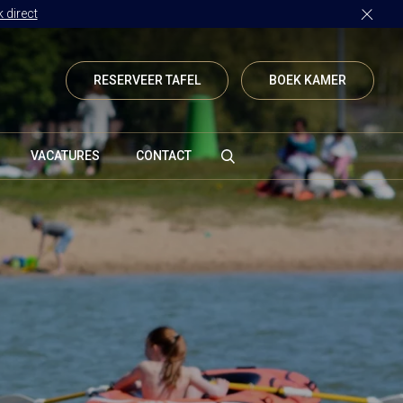
 direct
RESERVEER TAFEL
BOEK KAMER
VACATURES
CONTACT
Vanenburgerallee 13
3882 RH Putten
Route plannen
info@vanenburg.nl
0341 375 454