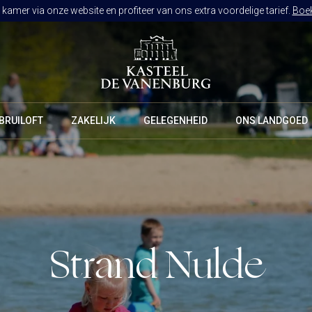
kamer via onze website en profiteer van ons extra voordelige tarief.
Boek
BRUILOFT
ZAKELIJK
GELEGENHEID
ONS LANDGOED
RESTAURANT DE VANENBURG
BRASSERIE DE HOEVE
CULINAIR GENIETEN ARRANGEMENT
Strand Nulde
KAMERS
ARRANGEMENTEN
ALLES OP ÉÉN LOCATIE