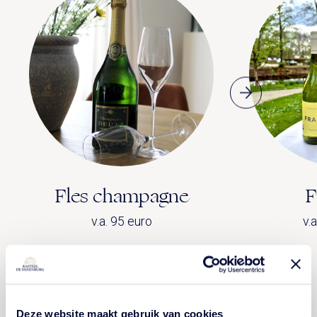
Fles champagne
F
v.a. 95 euro
v.
Deze website maakt gebruik van cookies