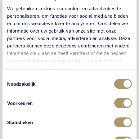
We gebruiken cookies om content en advertenties te
Een alles-in-één ervaring
personaliseren, om functies voor social media te bieden
en om ons websiteverkeer te analyseren. Ook delen we
informatie over uw gebruik van onze site met onze
partners voor social media, adverteren en analyse. Deze
partners kunnen deze gegevens combineren met andere
CULINAIR
MEEST GEBOEKT
informatie die u aan ze heeft verstrekt of die ze hebben
verzameld op basis van uw gebruik van hun services.
Bekijk hier de
cookiemelding
.
Toestemmingsselectie
Noodzakelijk
Voorkeuren
Culinair genieten
Statistieken