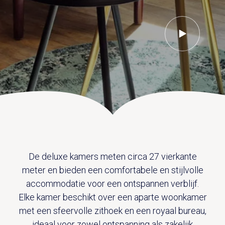
UITVAART EN CONDOLEANCE
ZALEN
AGENDA
PLATTEGROND
Vanenburgerallee 13
info@vanenburg.nl
VERHALEN
3882 RH Putten
0341 375 454
IN DE OMGEVING
HUISREGELS EN VEELGESTELDE VRAGEN
Route plannen
De deluxe kamers meten circa 27 vierkante
meter en bieden een comfortabele en stijlvolle
accommodatie voor een ontspannen verblijf.
Elke kamer beschikt over een aparte woonkamer
met een sfeervolle zithoek en een royaal bureau,
ideaal voor zowel ontspanning als zakelijk