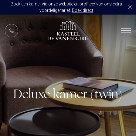
Boek een kamer via onze website en profiteer van ons extra
voordelige tarief.
Boek direct
NL
RESTAURANT DE VANENBURG
BRASSERIE DE HOEVE
KAMERS
CULINAIR GENIETEN ARRANGEMENT
ARRANGEMENTEN
ALLES OP ÉÉN LOCATIE
TROUWZALEN
Deluxe kamer (twin)
ARRANGEMENTEN
VOORBEELDOFFERTE
ACTIVITEITEN
BRUIDSSUITE
JUBILEUM
CONGRES OF CONFERENTIE
TROUWLOCATIE ROUTE
FEEST
EVENEMENT
OVER KASTEEL DE VANENBURG
CONCERT
VERGADERING
GESCHIEDENIS
GROEPSDINER
VERGADEREN MET OVERNACHTING
ONS TEAM