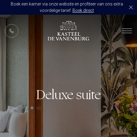
Boek een kamer via onze website en profiteer van ons extra
voordelige tarief.
Boek direct
NL
RESTAURANT DE VANENBURG
BRASSERIE DE HOEVE
KAMERS
CULINAIR GENIETEN ARRANGEMENT
ARRANGEMENTEN
ALLES OP ÉÉN LOCATIE
TROUWZALEN
Deluxe suite
ARRANGEMENTEN
VOORBEELDOFFERTE
ACTIVITEITEN
BRUIDSSUITE
JUBILEUM
CONGRES OF CONFERENTIE
TROUWLOCATIE ROUTE
FEEST
EVENEMENT
OVER KASTEEL DE VANENBURG
CONCERT
VERGADERING
GESCHIEDENIS
GROEPSDINER
VERGADEREN MET OVERNACHTING
ONS TEAM