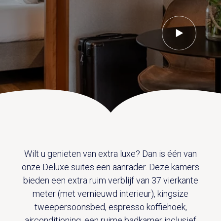
UITVAART EN CONDOLEANCE
ZALEN
AGENDA
PLATTEGROND
Vanenburgerallee 13
info@vanenburg.nl
VERHALEN
3882 RH Putten
0341 375 454
IN DE OMGEVING
HUISREGELS EN VEELGESTELDE VRAGEN
Route plannen
Wilt u genieten van extra luxe? Dan is één van
onze Deluxe suites een aanrader. Deze kamers
bieden een extra ruim verblijf van 37 vierkante
meter (met vernieuwd interieur), kingsize
tweepersoonsbed, espresso koffiehoek,
airconditioning, een ruime badkamer inclusief