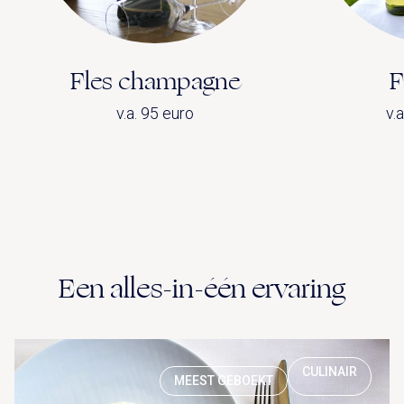
Fles champagne
F
v.a. 95 euro
v.
Een alles-in-één ervaring
CULINAIR
MEEST GEBOEKT