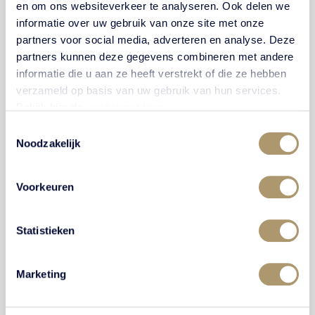
en om ons websiteverkeer te analyseren. Ook delen we
informatie over uw gebruik van onze site met onze
partners voor social media, adverteren en analyse. Deze
partners kunnen deze gegevens combineren met andere
CULINAIR
informatie die u aan ze heeft verstrekt of die ze hebben
verzameld op basis van uw gebruik van hun services.
Bekijk hier de
cookiemelding
.
Toestemmingsselectie
Noodzakelijk
Voorkeuren
VIP-arrangement
Statistieken
Geniet vorstelijk in alle luxe met het VIP-arrangement.
Marketing
In Restaurant De Vanenburg beleeft u een waar
culinair feest met een gastronomisch 7-gangen diner