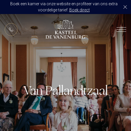
Boek een kamer via onze website en profiteer van ons extra
voordelige tarief.
Boek direct
NL
RESTAURANT DE VANENBURG
BRASSERIE DE HOEVE
KAMERS
CULINAIR GENIETEN ARRANGEMENT
ARRANGEMENTEN
ALLES OP ÉÉN LOCATIE
TROUWZALEN
Van Pallandtzaal
ARRANGEMENTEN
VOORBEELDOFFERTE
ACTIVITEITEN
BRUIDSSUITE
JUBILEUM
CONGRES OF CONFERENTIE
TROUWLOCATIE ROUTE
FEEST
EVENEMENT
OVER KASTEEL DE VANENBURG
CONCERT
VERGADERING
GESCHIEDENIS
GROEPSDINER
VERGADEREN MET OVERNACHTING
ONS TEAM