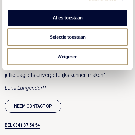
Alles toestaan
Selectie toestaan
"Tijdens een vrijblijvende rondleiding laten we jullie
graag alle mogelijkheden van Kasteel De Vanenburg
Weigeren
zien, inclusief onze trouwzalen. Samen denken we
mee over jullie ideeën en bekijken we hoe we van
jullie dag iets onvergetelijks kunnen maken."
Luna Langendorff
NEEM CONTACT OP
BEL 0341 37 54 54