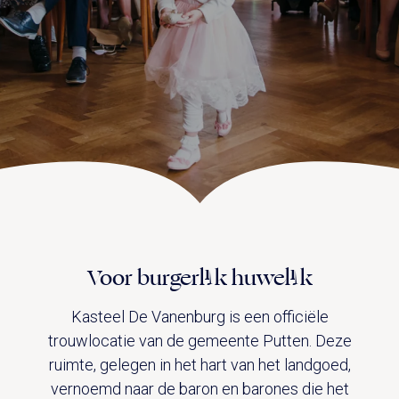
UITVAART EN CONDOLEANCE
ZALEN
AGENDA
PLATTEGROND
Vanenburgerallee 13
info@vanenburg.nl
VERHALEN
3882 RH Putten
0341 375 454
IN DE OMGEVING
HUISREGELS EN VEELGESTELDE VRAGEN
Route plannen
Voor burgerlijk huwelijk
Kasteel De Vanenburg is een officiële
trouwlocatie van de gemeente Putten. Deze
ruimte, gelegen in het hart van het landgoed,
vernoemd naar de baron en barones die het