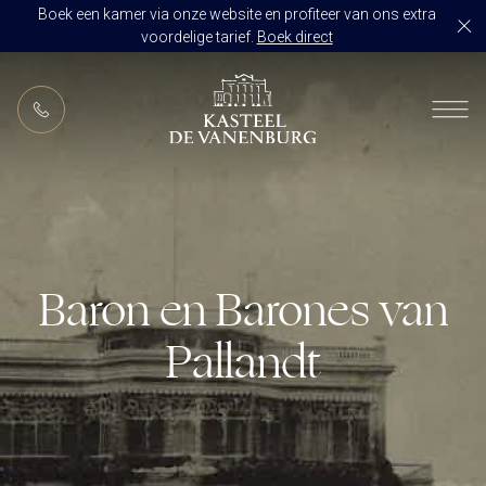
Boek een kamer via onze website en profiteer van ons extra
voordelige tarief.
Boek direct
NL
RESTAURANT DE VANENBURG
BRASSERIE DE HOEVE
KAMERS
CULINAIR GENIETEN ARRANGEMENT
ARRANGEMENTEN
ALLES OP ÉÉN LOCATIE
Baron en Barones van
TROUWZALEN
ARRANGEMENTEN
VOORBEELDOFFERTE
Pallandt
ACTIVITEITEN
BRUIDSSUITE
JUBILEUM
CONGRES OF CONFERENTIE
TROUWLOCATIE ROUTE
FEEST
EVENEMENT
OVER KASTEEL DE VANENBURG
CONCERT
VERGADERING
GESCHIEDENIS
GROEPSDINER
VERGADEREN MET OVERNACHTING
ONS TEAM