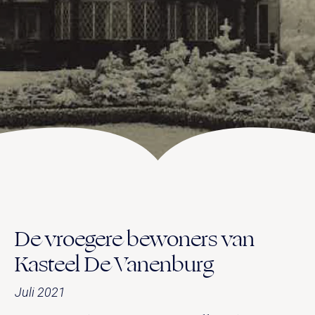
UITVAART EN CONDOLEANCE
ZALEN
AGENDA
PLATTEGROND
Vanenburgerallee 13
info@vanenburg.nl
VERHALEN
3882 RH Putten
0341 375 454
IN DE OMGEVING
HUISREGELS EN VEELGESTELDE VRAGEN
Route plannen
De vroegere bewoners van
Kasteel De Vanenburg
Juli 2021