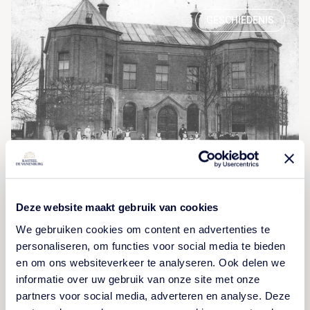
GESCHIEDENIS
Baron en Barones van Pallandt
Deze website maakt gebruik van cookies
Op een koude, met wind betrokken ochtend in maart
We gebruiken cookies om content en advertenties te
1829 werden Hendrik Rudolph Willem Baron van
personaliseren, om functies voor social media te bieden
Goltstein en Emma Von […]
en om ons websiteverkeer te analyseren. Ook delen we
informatie over uw gebruik van onze site met onze
partners voor social media, adverteren en analyse. Deze