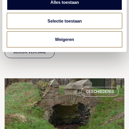
Alles toestaan
Mei 2021 Wanneer u het terrein van Kasteel De
Vanenburg betreedt, springen de grachten, lanen en
Selectie toestaan
de bijzondere tuinstijl u direct in het oog. Deze […]
Weigeren
BEKIJK VERHAAL
GESCHIEDENIS