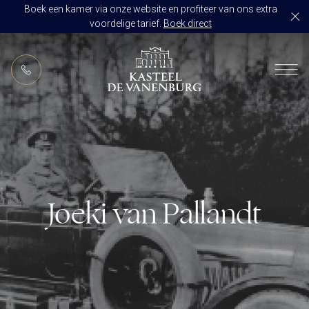
Boek een kamer via onze website en profiteer van ons extra
voordelige tarief.
Boek direct
NL
RESTAURANT DE VANENBURG
BRASSERIE DE HOEVE
KAMERS
CULINAIR GENIETEN ARRANGEMENT
ARRANGEMENTEN
ALLES OP ÉÉN LOCATIE
TROUWZALEN
Joeki van Pallandt
ARRANGEMENTEN
VOORBEELDOFFERTE
ACTIVITEITEN
BRUIDSSUITE
JUBILEUM
CONGRES OF CONFERENTIE
TROUWLOCATIE ROUTE
FEEST
EVENEMENT
OVER KASTEEL DE VANENBURG
CONCERT
VERGADERING
GESCHIEDENIS
GROEPSDINER
VERGADEREN MET OVERNACHTING
ONS TEAM