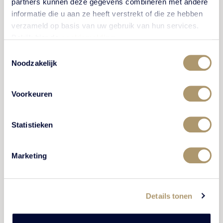
partners kunnen deze gegevens combineren met andere
BEKIJK VERHAAL
informatie die u aan ze heeft verstrekt of die ze hebben
verzameld op basis van uw gebruik van hun services.
Bekijk hier de
cookiemelding
.
Toestemmingsselectie
Noodzakelijk
GESCHIEDENIS
Voorkeuren
Statistieken
Marketing
Het landschap van Kasteel De
Details tonen
Vanenburg