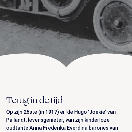
UITVAART EN CONDOLEANCE
ZALEN
AGENDA
PLATTEGROND
Vanenburgerallee 13
info@vanenburg.nl
VERHALEN
3882 RH Putten
0341 375 454
IN DE OMGEVING
HUISREGELS EN VEELGESTELDE VRAGEN
Route plannen
Terug in de tijd
Op zijn 26ste (in 1917) erfde Hugo ‘Joekie’ van
Pallandt, levensgenieter, van zijn kinderloze
oudtante Anna Frederika Everdina barones van