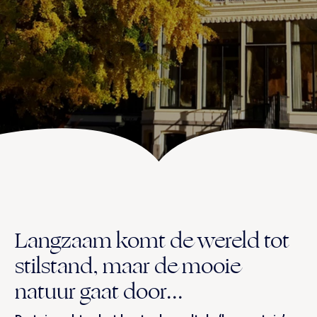
UITVAART EN CONDOLEANCE
ZALEN
AGENDA
PLATTEGROND
Vanenburgerallee 13
info@vanenburg.nl
VERHALEN
3882 RH Putten
0341 375 454
IN DE OMGEVING
HUISREGELS EN VEELGESTELDE VRAGEN
Route plannen
Langzaam komt de wereld tot
stilstand, maar de mooie
natuur gaat door...