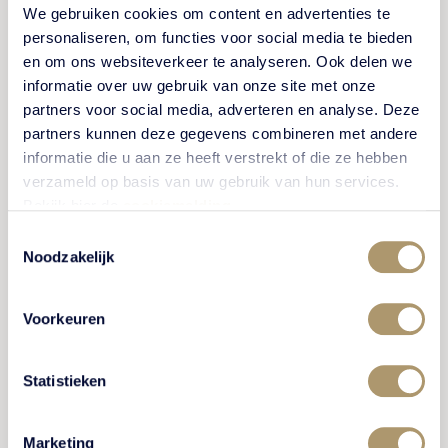
waarde hiervan? Tuinbaas Richard ging op onderzoek
We gebruiken cookies om content en advertenties te
personaliseren, om functies voor social media te bieden
uit en schreef hierover in de "Kronkels van de
en om ons websiteverkeer te analyseren. Ook delen we
Tuinbaas".
informatie over uw gebruik van onze site met onze
partners voor social media, adverteren en analyse. Deze
partners kunnen deze gegevens combineren met andere
BEKIJK VERHAAL
informatie die u aan ze heeft verstrekt of die ze hebben
verzameld op basis van uw gebruik van hun services.
Bekijk hier de
cookiemelding
.
Toestemmingsselectie
Noodzakelijk
GESCHIEDENIS
Voorkeuren
Statistieken
Marketing