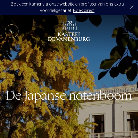
Boek een kamer via onze website en profiteer van ons extra
voordelige tarief.
Boek direct
NL
RESTAURANT DE VANENBURG
BRASSERIE DE HOEVE
KAMERS
CULINAIR GENIETEN ARRANGEMENT
ARRANGEMENTEN
ALLES OP ÉÉN LOCATIE
TROUWZALEN
De Japanse notenboom
ARRANGEMENTEN
VOORBEELDOFFERTE
ACTIVITEITEN
BRUIDSSUITE
JUBILEUM
CONGRES OF CONFERENTIE
TROUWLOCATIE ROUTE
FEEST
EVENEMENT
OVER KASTEEL DE VANENBURG
CONCERT
VERGADERING
GESCHIEDENIS
GROEPSDINER
VERGADEREN MET OVERNACHTING
ONS TEAM