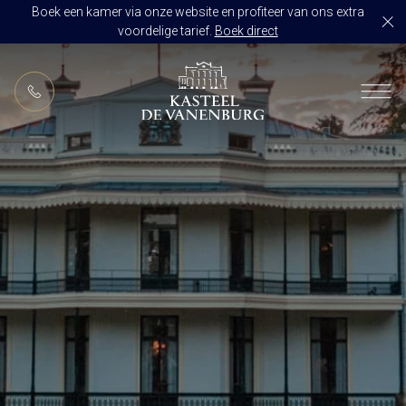
Boek een kamer via onze website en profiteer van ons extra
voordelige tarief.
Boek direct
NL
RESTAURANT DE VANENBURG
BRASSERIE DE HOEVE
KAMERS
CULINAIR GENIETEN ARRANGEMENT
ARRANGEMENTEN
ALLES OP ÉÉN LOCATIE
TROUWZALEN
ARRANGEMENTEN
VOORBEELDOFFERTE
ACTIVITEITEN
BRUIDSSUITE
JUBILEUM
CONGRES OF CONFERENTIE
TROUWLOCATIE ROUTE
FEEST
EVENEMENT
OVER KASTEEL DE VANENBURG
CONCERT
VERGADERING
GESCHIEDENIS
GROEPSDINER
VERGADEREN MET OVERNACHTING
ONS TEAM