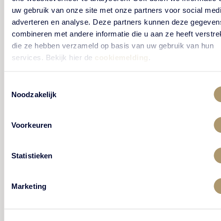
uw gebruik van onze site met onze partners voor social medi
adverteren en analyse. Deze partners kunnen deze gegeven
Ons HR- en Payroll Manager
combineren met andere informatie die u aan ze heeft verstrek
staat voor u klaar
die ze hebben verzameld op basis van uw gebruik van hun
services. Bekijk hier de
cookiemelding
.
Heeft u vragen over werken bij Kasteel De
Toestemmingsselectie
Vanenburg, vacatures of andere HR-gerelateerde
Noodzakelijk
zaken? Ons HR-team helpt u graag verder. Met
persoonlijke aandacht en heldere informatie
beantwoorden wij uw vragen en denken wij met u
Voorkeuren
mee. Neem gerust contact met ons op — wij staan
voor u klaar.
Statistieken
Contactpersoon
Marketing
Gerry Stormmesand
Tel: +34137535352