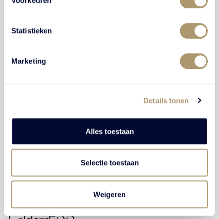
Voorkeuren
BEKIJK VERHAAL
Statistieken
Marketing
NIEUWS
Details tonen
Alles toestaan
Selectie toestaan
Weigeren
Zevende vermelding in de