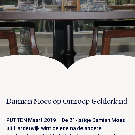
UITVAART EN CONDOLEANCE
ZALEN
AGENDA
PLATTEGROND
Vanenburgerallee 13
info@vanenburg.nl
VERHALEN
3882 RH Putten
0341 375 454
IN DE OMGEVING
HUISREGELS EN VEELGESTELDE VRAGEN
Route plannen
Damian Moes op Omroep Gelderland
PUTTEN Maart 2019 – De 21-jarige Damian Moes
uit Harderwijk wint de ene na de andere