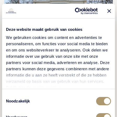
NIEUWS
Deze website maakt gebruik van cookies
We gebruiken cookies om content en advertenties te
personaliseren, om functies voor social media te bieden
en om ons websiteverkeer te analyseren. Ook delen we
informatie over uw gebruik van onze site met onze
partners voor social media, adverteren en analyse. Deze
Wisseling van de wacht
partners kunnen deze gegevens combineren met andere
informatie die u aan ze heeft verstrekt of die ze hebben
Er vindt een bijzondere wissel van de wacht plaats
verzameld op basis van uw gebruik van hun services.
Bekijk hier de
cookiemelding
.
binnen Kasteel De Vanenburg. Lees hier het verhaal
achter deze betekenisvolle overgang tussen
Toestemmingsselectie
Noodzakelijk
Bernhard Baan en Desmond Ruitenbeek.