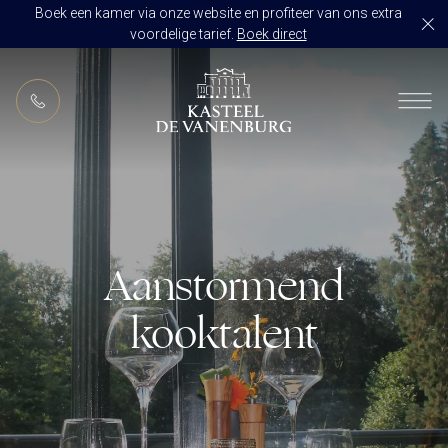
Boek een kamer via onze website en profiteer van ons extra
voordelige tarief.
Boek direct
NL
RESTAURANT DE VANENBURG
BRASSERIE DE HOEVE
KAMERS
CULINAIR GENIETEN ARRANGEMENT
ARRANGEMENTEN
ALLES OP ÉÉN LOCATIE
Aanstormend
TROUWZALEN
ARRANGEMENTEN
VOORBEELDOFFERTE
kooktalent
ACTIVITEITEN
BRUIDSSUITE
JUBILEUM
CONGRES OF CONFERENTIE
TROUWLOCATIE ROUTE
FEEST
EVENEMENT
OVER KASTEEL DE VANENBURG
CONCERT
VERGADERING
GESCHIEDENIS
GROEPSDINER
VERGADEREN MET OVERNACHTING
ONS TEAM