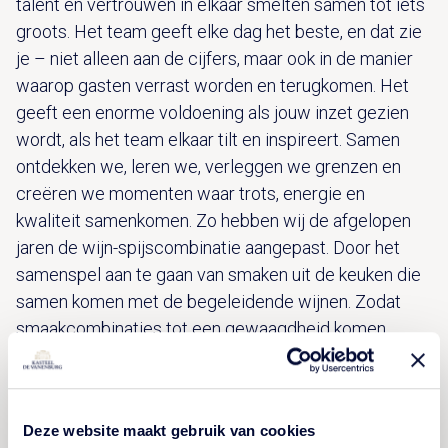
talent én vertrouwen in elkaar smelten samen tot iets
groots. Het team geeft elke dag het beste, en dat zie
je – niet alleen aan de cijfers, maar ook in de manier
waarop gasten verrast worden en terugkomen. Het
geeft een enorme voldoening als jouw inzet gezien
wordt, als het team elkaar tilt en inspireert. Samen
ontdekken we, leren we, verleggen we grenzen en
creëren we momenten waar trots, energie en
kwaliteit samenkomen. Zo hebben wij de afgelopen
jaren de wijn-spijscombinatie aangepast. Door het
samenspel aan te gaan van smaken uit de keuken die
samen komen met de begeleidende wijnen. Zodat
smaakcombinaties tot een gewaagdheid komen.
Want echt succes ontstaat alleen wanneer we het
samen doen. Samen maken we het bijzonder, samen
blijven we vooruitkijken door middel van inspirerende
Deze website maakt gebruik van cookies
restaurant bezoeken, goede en creatieve gesprekken