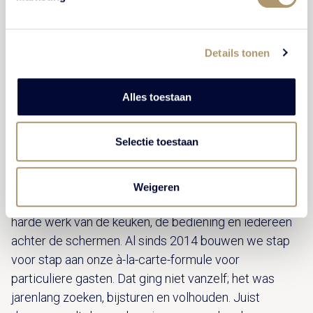
Details tonen
Alles toestaan
Desmond Ruitenbeek - General Manager
Selectie toestaan
Toen ik hoorde dat we deze erkenning kregen, voelde
dat als iets heel bijzonders. Niet alleen voor mij, maar
Weigeren
voor het hele team. Het is een bevestiging van het
harde werk van de keuken, de bediening en iedereen
achter de schermen. Al sinds 2014 bouwen we stap
voor stap aan onze à-la-carte-formule voor
particuliere gasten. Dat ging niet vanzelf; het was
jarenlang zoeken, bijsturen en volhouden. Juist