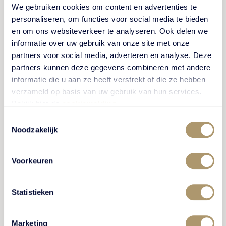
met leveranciers, zodat ook mijn ideeën verbreed
We gebruiken cookies om content en advertenties te
personaliseren, om functies voor social media te bieden
worden voor de toekomst.
en om ons websiteverkeer te analyseren. Ook delen we
informatie over uw gebruik van onze site met onze
partners voor social media, adverteren en analyse. Deze
partners kunnen deze gegevens combineren met andere
informatie die u aan ze heeft verstrekt of die ze hebben
verzameld op basis van uw gebruik van hun services.
Bekijk hier de
cookiemelding
.
Toestemmingsselectie
Noodzakelijk
Voorkeuren
Statistieken
Marketing