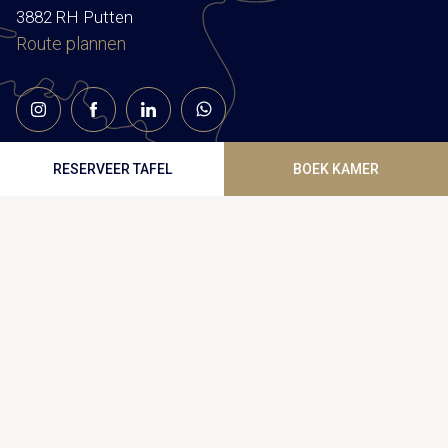
3882 RH Putten
Route plannen
RESERVEER TAFEL
BOEK KAMER
HOME
FESTIVITEIT
ZAKELIJK
CADEAUBON
BRUILOFT
ONS LANDGOED
RESTAURANT
CONTACT
OVERNACHTEN
Op de hoogte blijven?