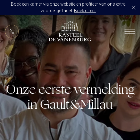
Boek een kamer via onze website en profiteer van ons extra
voordelige tarief.
Boek direct
NL
RESTAURANT DE VANENBURG
BRASSERIE DE HOEVE
KAMERS
CULINAIR GENIETEN ARRANGEMENT
ARRANGEMENTEN
ALLES OP ÉÉN LOCATIE
Onze eerste vermelding
TROUWZALEN
ARRANGEMENTEN
VOORBEELDOFFERTE
in Gault&Millau
ACTIVITEITEN
BRUIDSSUITE
JUBILEUM
CONGRES OF CONFERENTIE
TROUWLOCATIE ROUTE
FEEST
EVENEMENT
OVER KASTEEL DE VANENBURG
CONCERT
VERGADERING
GESCHIEDENIS
GROEPSDINER
VERGADEREN MET OVERNACHTING
ONS TEAM