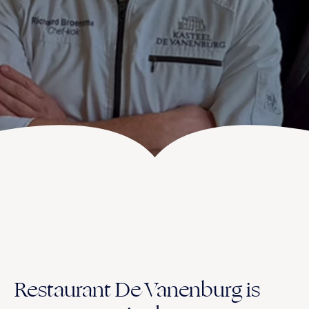
UITVAART EN CONDOLEANCE
ZALEN
AGENDA
PLATTEGROND
Vanenburgerallee 13
info@vanenburg.nl
VERHALEN
3882 RH Putten
0341 375 454
IN DE OMGEVING
HUISREGELS EN VEELGESTELDE VRAGEN
Route plannen
Restaurant De Vanenburg is