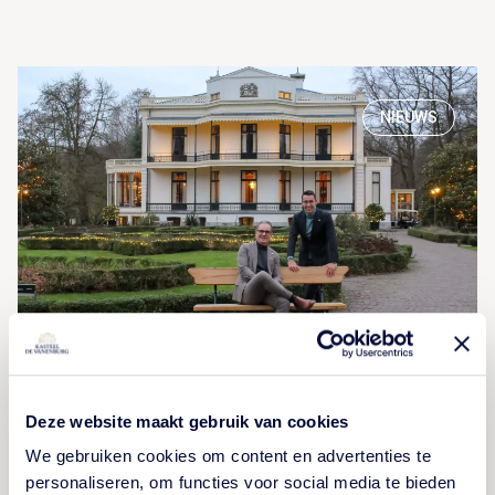
NIEUWS
Wisseling van de wacht
Deze website maakt gebruik van cookies
Er vindt een bijzondere wissel van de wacht plaats
We gebruiken cookies om content en advertenties te
binnen Kasteel De Vanenburg. Lees hier het verhaal
personaliseren, om functies voor social media te bieden