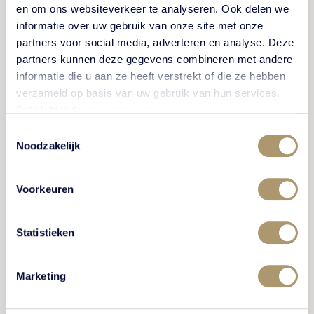
achter deze betekenisvolle overgang tussen
en om ons websiteverkeer te analyseren. Ook delen we
Bernhard Baan en Desmond Ruitenbeek.
informatie over uw gebruik van onze site met onze
partners voor social media, adverteren en analyse. Deze
partners kunnen deze gegevens combineren met andere
informatie die u aan ze heeft verstrekt of die ze hebben
BEKIJK VERHAAL
verzameld op basis van uw gebruik van hun services.
Bekijk hier de
cookiemelding
.
Toestemmingsselectie
Noodzakelijk
NIEUWS
Voorkeuren
Statistieken
Marketing