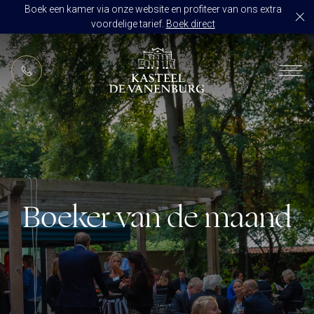
Boek een kamer via onze website en profiteer van ons extra
voordelige tarief.
Boek direct
NL
RESTAURANT DE VANENBURG
BRASSERIE DE HOEVE
KAMERS
CULINAIR GENIETEN ARRANGEMENT
ARRANGEMENTEN
ALLES OP ÉÉN LOCATIE
TROUWZALEN
Boeker van de maand
ARRANGEMENTEN
VOORBEELDOFFERTE
ACTIVITEITEN
BRUIDSSUITE
JUBILEUM
CONGRES OF CONFERENTIE
TROUWLOCATIE ROUTE
FEEST
EVENEMENT
OVER KASTEEL DE VANENBURG
CONCERT
VERGADERING
GESCHIEDENIS
GROEPSDINER
VERGADEREN MET OVERNACHTING
ONS TEAM