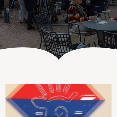
UITVAART EN CONDOLEANCE
ZALEN
AGENDA
PLATTEGROND
Vanenburgerallee 13
info@vanenburg.nl
VERHALEN
3882 RH Putten
0341 375 454
IN DE OMGEVING
HUISREGELS EN VEELGESTELDE VRAGEN
Route plannen