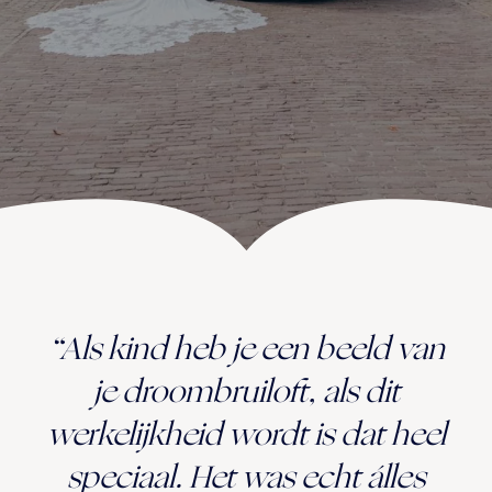
UITVAART EN CONDOLEANCE
ZALEN
AGENDA
PLATTEGROND
Vanenburgerallee 13
info@vanenburg.nl
VERHALEN
3882 RH Putten
0341 375 454
IN DE OMGEVING
HUISREGELS EN VEELGESTELDE VRAGEN
Route plannen
“Als kind heb je een beeld van
je droombruiloft, als dit
werkelijkheid wordt is dat heel
speciaal. Het was echt álles