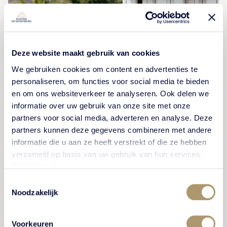
Deze website maakt gebruik van cookies
We gebruiken cookies om content en advertenties te
personaliseren, om functies voor social media te bieden
en om ons websiteverkeer te analyseren. Ook delen we
Netteke & Sebastiaan
informatie over uw gebruik van onze site met onze
partners voor social media, adverteren en analyse. Deze
De keuze voor trouwen bij Kasteel De Vanenburg is
partners kunnen deze gegevens combineren met andere
door Netteke en Sebastiaan snel gemaakt. “Wij
informatie die u aan ze heeft verstrekt of die ze hebben
verzameld op basis van uw gebruik van hun services.
hebben allebei een achtergrond in de hotellerie en
Bekijk hier de
cookiemelding
.
gewerkt op vier- en vijfsterren niveau,’ vertelt het
Toestemmingsselectie
bruidspaar. “Daardoor weet je hoe belangrijk details
Noodzakelijk
en gastvrijheid zijn. Vanaf het eerste contact voelde
dit goed. Alsof we verbleven bij een warm
familiebedrijf, waar aandacht is voor details.”
Voorkeuren