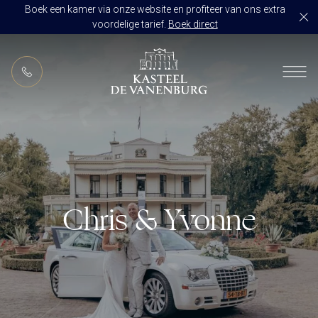
Boek een kamer via onze website en profiteer van ons extra
voordelige tarief.
Boek direct
NL
RESTAURANT DE VANENBURG
BRASSERIE DE HOEVE
KAMERS
CULINAIR GENIETEN ARRANGEMENT
ARRANGEMENTEN
ALLES OP ÉÉN LOCATIE
TROUWZALEN
Chris & Yvonne
ARRANGEMENTEN
VOORBEELDOFFERTE
ACTIVITEITEN
BRUIDSSUITE
JUBILEUM
CONGRES OF CONFERENTIE
TROUWLOCATIE ROUTE
FEEST
EVENEMENT
OVER KASTEEL DE VANENBURG
CONCERT
VERGADERING
GESCHIEDENIS
GROEPSDINER
VERGADEREN MET OVERNACHTING
ONS TEAM