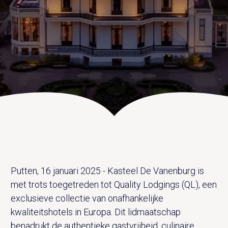
UITVAART EN CONDOLEANCE
ZALEN
AGENDA
PLATTEGROND
Vanenburgerallee 13
info@vanenburg.nl
VERHALEN
3882 RH Putten
0341 375 454
IN DE OMGEVING
HUISREGELS EN VEELGESTELDE VRAGEN
Route plannen
Putten, 16 januari 2025 - Kasteel De Vanenburg is
met trots toegetreden tot Quality Lodgings (QL), een
exclusieve collectie van onafhankelijke
kwaliteitshotels in Europa. Dit lidmaatschap
benadrukt de authentieke gastvrijheid, culinaire