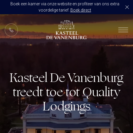
Boek een kamer via onze website en profiteer van ons extra
voordelige tarief.
Boek direct
NL
RESTAURANT DE VANENBURG
BRASSERIE DE HOEVE
KAMERS
CULINAIR GENIETEN ARRANGEMENT
ARRANGEMENTEN
Kasteel De Vanenburg
ALLES OP ÉÉN LOCATIE
TROUWZALEN
treedt toe tot Quality
ARRANGEMENTEN
VOORBEELDOFFERTE
ACTIVITEITEN
BRUIDSSUITE
Lodgings
JUBILEUM
CONGRES OF CONFERENTIE
TROUWLOCATIE ROUTE
FEEST
EVENEMENT
OVER KASTEEL DE VANENBURG
CONCERT
VERGADERING
GESCHIEDENIS
GROEPSDINER
VERGADEREN MET OVERNACHTING
ONS TEAM