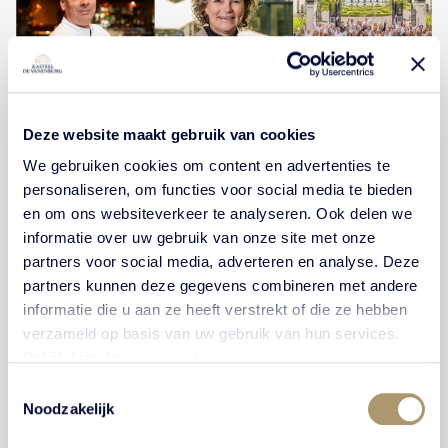
Onze jubilarissen van 2025
Deze website maakt gebruik van cookies
We gebruiken cookies om content en advertenties te
Dit jaar vierden we bij Kasteel De Vanenburg een
personaliseren, om functies voor social media te bieden
prachtig aantal jubilea. Christina, Jolyne, Rina, Wouter
en om ons websiteverkeer te analyseren. Ook delen we
en Jacqueline . Of het nu 5 of 25 jaar is, met veel
informatie over uw gebruik van onze site met onze
passie en toewijding zetten deze collega's zich in
partners voor social media, adverteren en analyse. Deze
voor hun werk bij Kasteel De Vanenburg.
partners kunnen deze gegevens combineren met andere
informatie die u aan ze heeft verstrekt of die ze hebben
verzameld op basis van uw gebruik van hun services.
Bekijk hier de
cookiemelding
.
BEKIJK VERHAAL
Toestemmingsselectie
Noodzakelijk