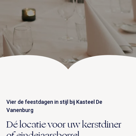
UITVAART EN CONDOLEANCE
ZALEN
AGENDA
PLATTEGROND
Vanenburgerallee 13
info@vanenburg.nl
VERHALEN
3882 RH Putten
0341 375 454
IN DE OMGEVING
HUISREGELS EN VEELGESTELDE VRAGEN
Route plannen
Vier de feestdagen in stijl bij Kasteel De
Vanenburg
Dé locatie voor uw kerstdiner
of eindejaarsborrel