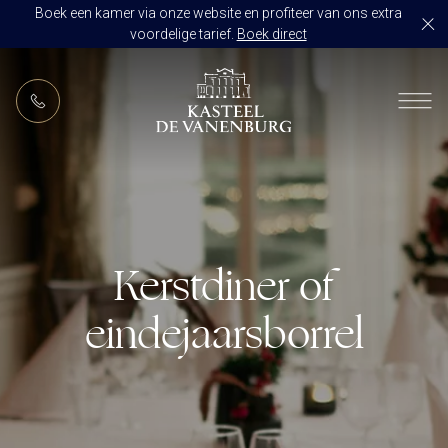
Boek een kamer via onze website en profiteer van ons extra
voordelige tarief.
Boek direct
NL
RESTAURANT DE VANENBURG
BRASSERIE DE HOEVE
KAMERS
CULINAIR GENIETEN ARRANGEMENT
ARRANGEMENTEN
ALLES OP ÉÉN LOCATIE
Kerstdiner of
TROUWZALEN
ARRANGEMENTEN
VOORBEELDOFFERTE
eindejaarsborrel
ACTIVITEITEN
BRUIDSSUITE
JUBILEUM
CONGRES OF CONFERENTIE
TROUWLOCATIE ROUTE
FEEST
EVENEMENT
OVER KASTEEL DE VANENBURG
CONCERT
VERGADERING
GESCHIEDENIS
GROEPSDINER
VERGADEREN MET OVERNACHTING
ONS TEAM