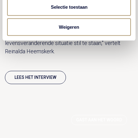
Selectie toestaan
Speciaal voor wie met pensioen gaat, geeft
Essenburgh Training & Advies Pensioen In Zicht
trainingen. Regelmatig vinden deze plaats bij Kasteel
Weigeren
De Vanenburg. "Het juiste decor om bij zo'n
levensveranderende situatie stil te staan," vertelt
Reinalda Heemskerk.
LEES HET INTERVIEW
GAST AAN HET WOORD