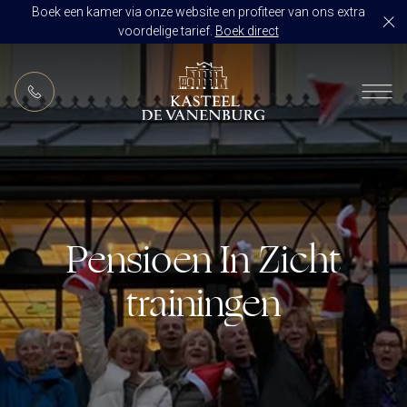
Boek een kamer via onze website en profiteer van ons extra
voordelige tarief.
Boek direct
NL
RESTAURANT DE VANENBURG
BRASSERIE DE HOEVE
KAMERS
CULINAIR GENIETEN ARRANGEMENT
ARRANGEMENTEN
ALLES OP ÉÉN LOCATIE
Pensioen In Zicht
TROUWZALEN
ARRANGEMENTEN
VOORBEELDOFFERTE
trainingen
ACTIVITEITEN
BRUIDSSUITE
JUBILEUM
CONGRES OF CONFERENTIE
TROUWLOCATIE ROUTE
FEEST
EVENEMENT
OVER KASTEEL DE VANENBURG
CONCERT
VERGADERING
GESCHIEDENIS
GROEPSDINER
VERGADEREN MET OVERNACHTING
ONS TEAM