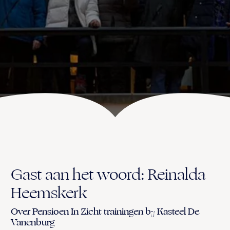
UITVAART EN CONDOLEANCE
ZALEN
AGENDA
PLATTEGROND
Vanenburgerallee 13
info@vanenburg.nl
VERHALEN
3882 RH Putten
0341 375 454
IN DE OMGEVING
HUISREGELS EN VEELGESTELDE VRAGEN
Route plannen
Gast aan het woord: Reinalda
Heemskerk
Over Pensioen In Zicht trainingen bij Kasteel De
Vanenburg