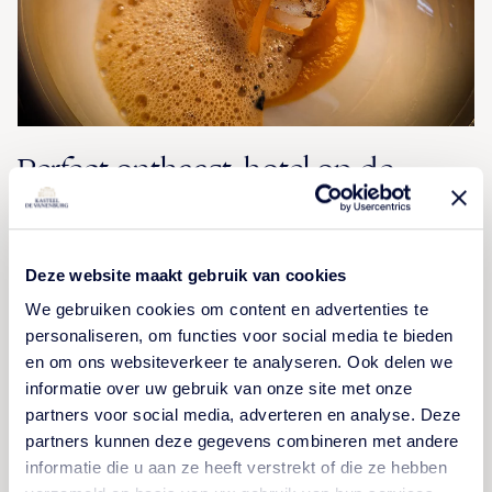
Perfect onthaast-hotel op de
Veluwe
"Perfect onthaast-hotel op de Veluwe," aldus Ton de
Deze website maakt gebruik van cookies
Zeeuw. Recentelijk genoot hij bij ons van een VIP-
We gebruiken cookies om content en advertenties te
arrangement met overnachting in een suite en een 7-
personaliseren, om functies voor social media te bieden
gangendiner in Restaurant De Vanenburg. Hij schreef
en om ons websiteverkeer te analyseren. Ook delen we
een prachtig artikel over de gastvrijheid en culinaire
informatie over uw gebruik van onze site met onze
partners voor social media, adverteren en analyse. Deze
klasse en interviewde onze General manager
partners kunnen deze gegevens combineren met andere
Bernhard Baan en chef-kok Richard Broersma.
informatie die u aan ze heeft verstrekt of die ze hebben