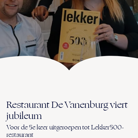
UITVAART EN CONDOLEANCE
ZALEN
AGENDA
PLATTEGROND
Vanenburgerallee 13
info@vanenburg.nl
VERHALEN
3882 RH Putten
0341 375 454
IN DE OMGEVING
HUISREGELS EN VEELGESTELDE VRAGEN
Route plannen
Restaurant De Vanenburg viert
jubileum
Voor de 5e keer uitgeroepen tot Lekker500-
restaurant