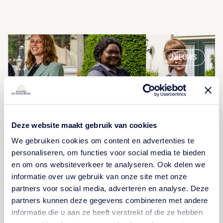
NIEUWS
Deze website maakt gebruik van cookies
We gebruiken cookies om content en advertenties te
personaliseren, om functies voor social media te bieden
en om ons websiteverkeer te analyseren. Ook delen we
Onze jubilarissen van 2025
informatie over uw gebruik van onze site met onze
partners voor social media, adverteren en analyse. Deze
partners kunnen deze gegevens combineren met andere
Dit jaar vierden we bij Kasteel De Vanenburg een
informatie die u aan ze heeft verstrekt of die ze hebben
prachtig aantal jubilea. Christina, Jolyne, Rina, Wouter