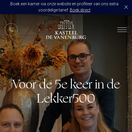
Boek een kamer via onze website en profiteer van ons extra
voordelige tarief.
Boek direct
NL
RESTAURANT DE VANENBURG
BRASSERIE DE HOEVE
KAMERS
CULINAIR GENIETEN ARRANGEMENT
ARRANGEMENTEN
ALLES OP ÉÉN LOCATIE
Voor de 5e keer in de
TROUWZALEN
ARRANGEMENTEN
VOORBEELDOFFERTE
Lekker500
ACTIVITEITEN
BRUIDSSUITE
JUBILEUM
CONGRES OF CONFERENTIE
TROUWLOCATIE ROUTE
FEEST
EVENEMENT
OVER KASTEEL DE VANENBURG
CONCERT
VERGADERING
GESCHIEDENIS
GROEPSDINER
VERGADEREN MET OVERNACHTING
ONS TEAM