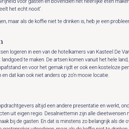
vrijheid voor gasten en bovendien het heerlijke eten mak
elt het echt nooit’.
n, maar als de koffie niet te drinken is, heb je een problee
n
tsen logeren in een van de hotelkamers van Kasteel De V
landgoed te maken. De artsen komen vanuit het hele land,
oopafstand en voor het gemak rijdt er ook een kosteloze pe
n dat kan ook niet anders op zo’n mooie locatie.
drachtgevers altijd een andere presentatie en werkt, o
ten uit eigen regio. Desalniettemin zijn alle dieetwensen m
maak bij de gasten. En dat is minstens zo belangrijk als de o
gastspreker uitnodigen, maar als de koffie niet te drinken 