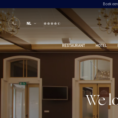
Boek een 
NL
RESTAURANT
HOTEL
We lo