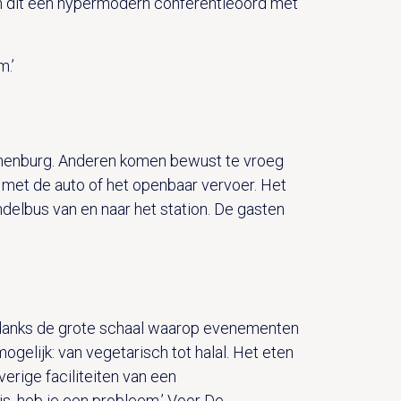
en dit een hypermodern conferentieoord met
m.’
anenburg. Anderen komen bewust te vroeg
 met de auto of het openbaar vervoer. Het
ndelbus van en naar het station. De gasten
ndanks de grote schaal waarop evenementen
ogelijk: van vegetarisch tot halal. Het eten
verige faciliteiten van een
is, heb je een probleem.’ Voor De