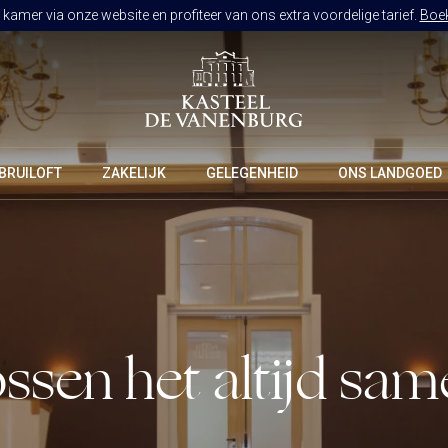
kamer via onze website en profiteer van ons extra voordelige tarief.
Boek
BRUILOFT
ZAKELIJK
GELEGENHEID
ONS LANDGOED
RESTAURANT DE VANENBURG
BRASSERIE DE HOEVE
CULINAIR GENIETEN ARRANGEMENT
ssen het altijd sa
KAMERS
ARRANGEMENTEN
ALLES OP ÉÉN LOCATIE