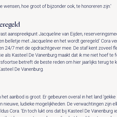
alle wensen, hoe groot of bijzonder ook, te honoreren zijn.'
geregeld
 vast aanspreekpunt Jacqueline van Eijden, reserveringsm
 belletje met Jacqueline en het wordt geregeld.’ Cora ver
 24/7 met de opdrachtgever mee. De staf kent zoveel flexib
atie als Kasteel De Vanenburg maakt dat ik me niet hoef te 
foortse betreft de beste reden om hier jaarlijks terug te k
Kasteel De Vanenburg.
t aanbod is groot. Er gebeuren overal in het land ‘gekke 
 nieuwe, ludieke mogelijkheden. De verwachtingen zijn elk ja
dus Cora. ‘En toch lukt ons dat bij Kasteel De Vanenburg ied