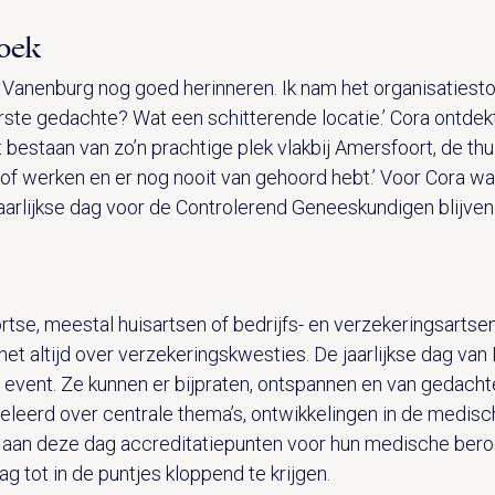
zoek
e Vanenburg nog goed herinneren. Ik nam het organisatiesto
erste gedachte? Wat een schitterende locatie.’ Cora ontde
estaan van zo’n prachtige plek vlakbij Amersfoort, de th
 of werken en er nog nooit van gehoord hebt.’ Voor Cora was
jaarlijkse dag voor de Controlerend Geneeskundigen blijven
rtse, meestal huisartsen of bedrijfs- en verzekeringsarts
t het altijd over verzekeringskwesties. De jaarlijkse dag v
l event. Ze kunnen er bijpraten, ontspannen en van gedach
eerd over centrale thema’s, ontwikkelingen in de medis
 aan deze dag accreditatiepunten voor hun medische beroep
g tot in de puntjes kloppend te krijgen.