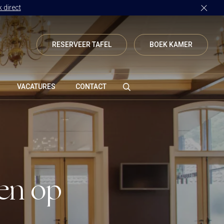
 direct
RESERVEER TAFEL
BOEK KAMER
VACATURES
CONTACT
Vanenburgerallee 13
3882 RH Putten
Route plannen
men op
info@vanenburg.nl
0341 375 454