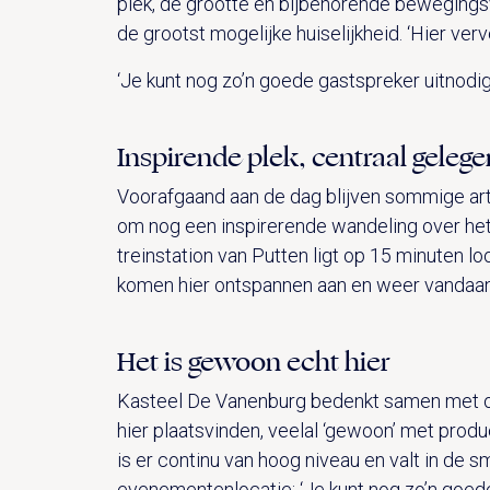
plek, de grootte en bijbehorende bewegings
de grootst mogelijke huiselijkheid. ‘Hier verve
‘Je kunt nog zo’n goede gastspreker uitnodige
Inspirende plek, centraal gelege
Voorafgaand aan de dag blijven sommige ar
om nog een inspirerende wandeling over het 
treinstation van Putten ligt op 15 minuten l
komen hier ontspannen aan en weer vandaan e
Het is gewoon echt hier
Kasteel De Vanenburg bedenkt samen met op
hier plaatsvinden, veelal ‘gewoon’ met produc
is er continu van hoog niveau en valt in de s
evenementenlocatie: ‘Je kunt nog zo’n goede 