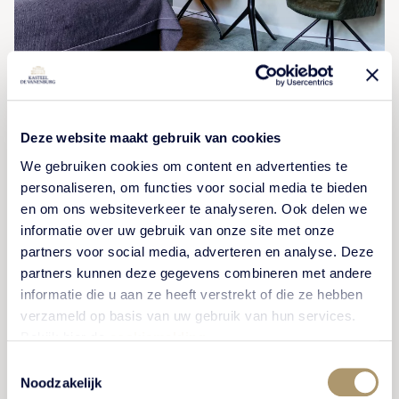
Geniet van een ontspannen
verblijf
Deze website maakt gebruik van cookies
We gebruiken cookies om content en advertenties te
Verblijf in één van onze 48 hotelkamers of -suites
personaliseren, om functies voor social media te bieden
en om ons websiteverkeer te analyseren. Ook delen we
voor een complete beleving op ons landgoed. De
informatie over uw gebruik van onze site met onze
kamers zijn verspreid over 4 hofjes op het landgoed.
partners voor social media, adverteren en analyse. Deze
Elke kamer met een eigen entree en terras. Laat u
partners kunnen deze gegevens combineren met andere
ouderwets verwennen en geniet van de natuurrijke
informatie die u aan ze heeft verstrekt of die ze hebben
omgeving.
verzameld op basis van uw gebruik van hun services.
Bekijk hier de
cookiemelding
.
Toestemmingsselectie
Noodzakelijk
BEKIJK HOTELKAMERS & -SUITES