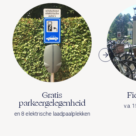
Gratis
Fi
parkeergelegenheid
v.a. 
en 8 elektrische laadpaalplekken