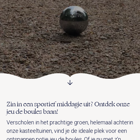
UITVAART EN CONDOLEANCE
ZALEN
AGENDA
PLATTEGROND
Vanenburgerallee 13
info@vanenburg.nl
VERHALEN
3882 RH Putten
0341 375 454
IN DE OMGEVING
HUISREGELS EN VEELGESTELDE VRAGEN
Route plannen
Zin in een sportief middagje uit? Ontdek onze
jeu de boules baan!
Verscholen in het prachtige groen, helemaal achterin
onze kasteeltuinen, vind je de ideale plek voor een
ontspannen potje jeu de boules. Of je nu met z’n