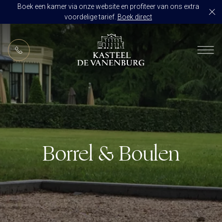
Boek een kamer via onze website en profiteer van ons extra
voordelige tarief.
Boek direct
NL
RESTAURANT DE VANENBURG
BRASSERIE DE HOEVE
KAMERS
CULINAIR GENIETEN ARRANGEMENT
ARRANGEMENTEN
ALLES OP ÉÉN LOCATIE
TROUWZALEN
Borrel & Boulen
ARRANGEMENTEN
VOORBEELDOFFERTE
ACTIVITEITEN
BRUIDSSUITE
JUBILEUM
CONGRES OF CONFERENTIE
TROUWLOCATIE ROUTE
FEEST
EVENEMENT
OVER KASTEEL DE VANENBURG
CONCERT
VERGADERING
GESCHIEDENIS
GROEPSDINER
VERGADEREN MET OVERNACHTING
ONS TEAM