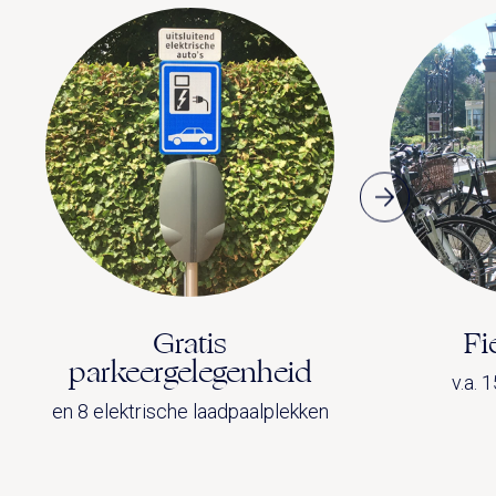
Gratis
Fi
parkeergelegenheid
v.a. 
en 8 elektrische laadpaalplekken