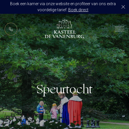
Boek een kamer via onze website en profiteer van ons extra
voordelige tarief.
Boek direct
NL
RESTAURANT DE VANENBURG
BRASSERIE DE HOEVE
KAMERS
CULINAIR GENIETEN ARRANGEMENT
ARRANGEMENTEN
ALLES OP ÉÉN LOCATIE
TROUWZALEN
Speurtocht
ARRANGEMENTEN
VOORBEELDOFFERTE
ACTIVITEITEN
BRUIDSSUITE
JUBILEUM
CONGRES OF CONFERENTIE
TROUWLOCATIE ROUTE
FEEST
EVENEMENT
OVER KASTEEL DE VANENBURG
CONCERT
VERGADERING
GESCHIEDENIS
GROEPSDINER
VERGADEREN MET OVERNACHTING
ONS TEAM