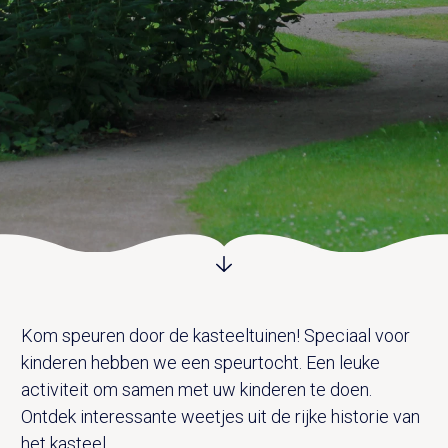
UITVAART EN CONDOLEANCE
ZALEN
AGENDA
PLATTEGROND
Vanenburgerallee 13
info@vanenburg.nl
VERHALEN
3882 RH Putten
0341 375 454
IN DE OMGEVING
HUISREGELS EN VEELGESTELDE VRAGEN
Route plannen
Kom speuren door de kasteeltuinen! Speciaal voor
kinderen hebben we een speurtocht. Een leuke
activiteit om samen met uw kinderen te doen.
Ontdek interessante weetjes uit de rijke historie van
het kasteel.