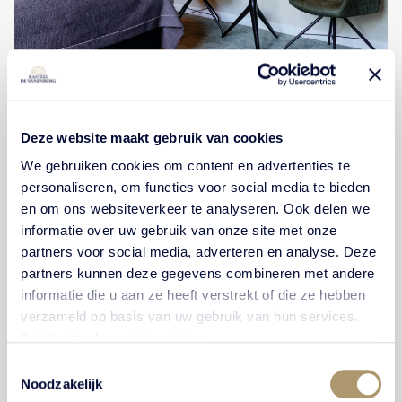
Geniet van een ontspannen
verblijf
Deze website maakt gebruik van cookies
We gebruiken cookies om content en advertenties te
Verblijf in één van onze 48 hotelkamers of -suites
personaliseren, om functies voor social media te bieden
en om ons websiteverkeer te analyseren. Ook delen we
voor een complete beleving op ons landgoed. De
informatie over uw gebruik van onze site met onze
kamers zijn verspreid over 4 hofjes op het landgoed.
partners voor social media, adverteren en analyse. Deze
Elke kamer met een eigen entree en terras. Laat u
partners kunnen deze gegevens combineren met andere
ouderwets verwennen en geniet van de natuurrijke
informatie die u aan ze heeft verstrekt of die ze hebben
omgeving.
verzameld op basis van uw gebruik van hun services.
Bekijk hier de
cookiemelding
.
Toestemmingsselectie
Noodzakelijk
BEKIJK HOTELKAMERS & -SUITES