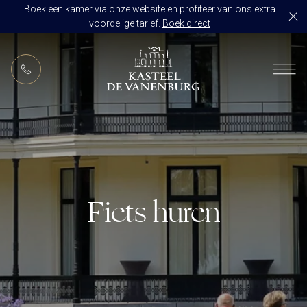
Boek een kamer via onze website en profiteer van ons extra
voordelige tarief.
Boek direct
NL
RESTAURANT DE VANENBURG
BRASSERIE DE HOEVE
KAMERS
CULINAIR GENIETEN ARRANGEMENT
ARRANGEMENTEN
ALLES OP ÉÉN LOCATIE
TROUWZALEN
Fiets huren
ARRANGEMENTEN
VOORBEELDOFFERTE
ACTIVITEITEN
BRUIDSSUITE
JUBILEUM
CONGRES OF CONFERENTIE
TROUWLOCATIE ROUTE
FEEST
EVENEMENT
OVER KASTEEL DE VANENBURG
CONCERT
VERGADERING
GESCHIEDENIS
GROEPSDINER
VERGADEREN MET OVERNACHTING
ONS TEAM