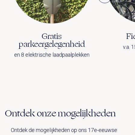
Gratis
Fi
parkeergelegenheid
v.a. 
en 8 elektrische laadpaalplekken
Ontdek onze mogelijkheden
Ontdek de mogelijkheden op ons 17e-eeuwse