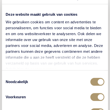
Verblijf in één van onze 48 hotelkamers of -suites
voor een complete beleving op ons landgoed. De
Deze website maakt gebruik van cookies
kamers zijn verspreid over 4 hofjes op het landgoed.
We gebruiken cookies om content en advertenties te
Elke kamer met een eigen entree en terras. Laat u
personaliseren, om functies voor social media te bieden
ouderwets verwennen en geniet van de natuurrijke
en om ons websiteverkeer te analyseren. Ook delen we
omgeving.
informatie over uw gebruik van onze site met onze
partners voor social media, adverteren en analyse. Deze
partners kunnen deze gegevens combineren met andere
informatie die u aan ze heeft verstrekt of die ze hebben
BEKIJK HOTELKAMERS & -SUITES
verzameld op basis van uw gebruik van hun services.
Bekijk hier de
cookiemelding
.
Toestemmingsselectie
Noodzakelijk
Voorkeuren