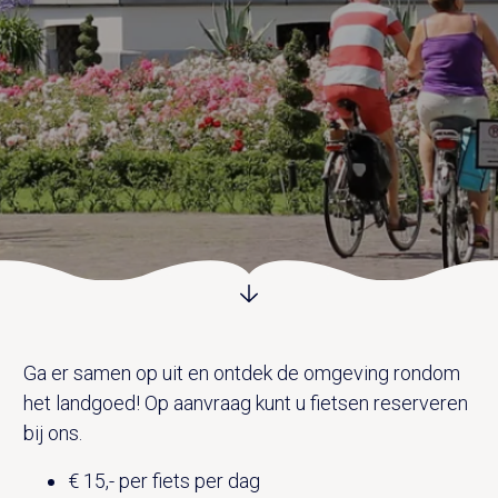
UITVAART EN CONDOLEANCE
ZALEN
AGENDA
PLATTEGROND
Vanenburgerallee 13
info@vanenburg.nl
VERHALEN
3882 RH Putten
0341 375 454
IN DE OMGEVING
HUISREGELS EN VEELGESTELDE VRAGEN
Route plannen
Ga er samen op uit en ontdek de omgeving rondom
het landgoed! Op aanvraag kunt u fietsen reserveren
bij ons.
€ 15,- per fiets per dag