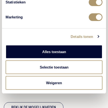
Statistieken
Marketing
Details tonen
Iets te vieren?
Alles toestaan
Heeft u iets bijzonder te vieren: zoals een verjaardag,
jubileum of een bruiloft? Of bent u op zoek naar een
unieke locatie voor jullie (familie)bijeenkomst, een
Selectie toestaan
concert of andere bijeenkomst? Wij denken graag
met u mee om een onvergetelijk samenzijn te
Weigeren
verzorgen.
BEKIJK DE MOGELIJKHEDEN