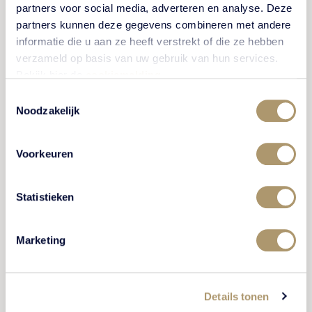
partners voor social media, adverteren en analyse. Deze
partners kunnen deze gegevens combineren met andere
informatie die u aan ze heeft verstrekt of die ze hebben
BEKIJK VIDEO
verzameld op basis van uw gebruik van hun services.
Bekijk hier de
cookiemelding
.
Toestemmingsselectie
Noodzakelijk
MEDEWERKER VERTELT
Voorkeuren
Statistieken
Marketing
Details tonen
“Bij Kasteel De Vanenburg