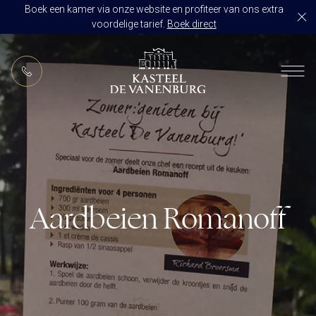
Boek een kamer via onze website en profiteer van ons extra
voordelige tarief.
Boek direct
NL
RESTAURANT DE VANENBURG
BRASSERIE DE HOEVE
KAMERS
CULINAIR GENIETEN ARRANGEMENT
ARRANGEMENTEN
ALLES OP ÉÉN LOCATIE
TROUWZALEN
Aardbeien Romanoff
ARRANGEMENTEN
VOORBEELDOFFERTE
ACTIVITEITEN
BRUIDSSUITE
JUBILEUM
CONGRES OF CONFERENTIE
TROUWLOCATIE ROUTE
FEEST
EVENEMENT
OVER KASTEEL DE VANENBURG
CONCERT
VERGADERING
GESCHIEDENIS
GROEPSDINER
VERGADEREN MET OVERNACHTING
ONS TEAM