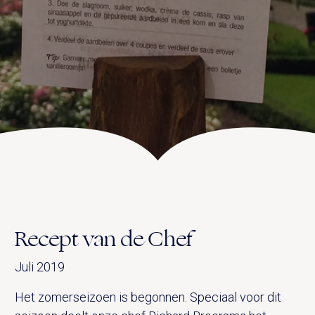
UITVAART EN CONDOLEANCE
ZALEN
AGENDA
PLATTEGROND
Vanenburgerallee 13
info@vanenburg.nl
VERHALEN
3882 RH Putten
0341 375 454
IN DE OMGEVING
HUISREGELS EN VEELGESTELDE VRAGEN
Route plannen
Recept van de Chef
Juli 2019
Het zomerseizoen is begonnen. Speciaal voor dit