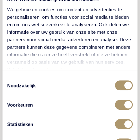
Maak kennis met onze Front
We gebruiken cookies om content en advertenties te
Office
personaliseren, om functies voor social media te bieden
en om ons websiteverkeer te analyseren. Ook delen we
Krijg een kijkje achter de schermen en hoor hoe onze
informatie over uw gebruik van onze site met onze
partners voor social media, adverteren en analyse. Deze
collega's het werken aan de Front Office van Kasteel
partners kunnen deze gegevens combineren met andere
De Vanenburg ervaren. 'Je bent het eerste
informatie die u aan ze heeft verstrekt of die ze hebben
aanspreekpunt. Het is een heel fijn bedrijf en je kan
verzameld op basis van uw gebruik van hun services.
écht wat voor gasten betekenen.'
Bekijk hier de
cookiemelding
.
Toestemmingsselectie
Noodzakelijk
BEKIJK VIDEO
Voorkeuren
Statistieken
MEDEWERKER VERTELT