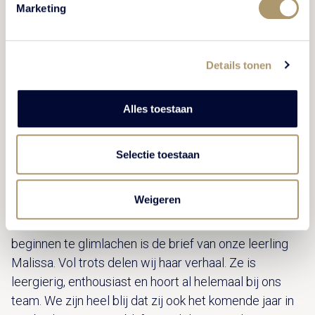
Marketing
Details tonen
Alles toestaan
“Bij Kasteel De Vanenburg
Selectie toestaan
weet ik dat ik op mijn plek zit!"
Weigeren
Een motivatiebrief waarvan we van oor tot oor
beginnen te glimlachen is de brief van onze leerling
Malissa. Vol trots delen wij haar verhaal. Ze is
leergierig, enthousiast en hoort al helemaal bij ons
team. We zijn heel blij dat zij ook het komende jaar in