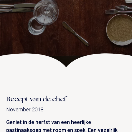
UITVAART EN CONDOLEANCE
ZALEN
AGENDA
PLATTEGROND
Vanenburgerallee 13
info@vanenburg.nl
VERHALEN
3882 RH Putten
0341 375 454
IN DE OMGEVING
HUISREGELS EN VEELGESTELDE VRAGEN
Route plannen
Recept van de chef
November 2018
Geniet in de herfst van een heerlijke
pastinaaksoep met room en spek. Een vezelrijk