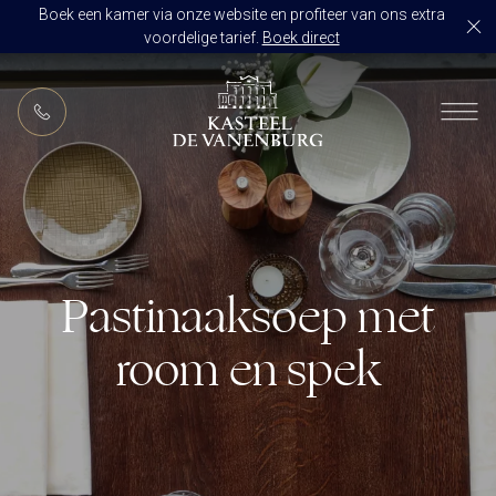
Boek een kamer via onze website en profiteer van ons extra
voordelige tarief.
Boek direct
NL
RESTAURANT DE VANENBURG
BRASSERIE DE HOEVE
KAMERS
CULINAIR GENIETEN ARRANGEMENT
ARRANGEMENTEN
ALLES OP ÉÉN LOCATIE
Pastinaaksoep met
TROUWZALEN
ARRANGEMENTEN
VOORBEELDOFFERTE
room en spek
ACTIVITEITEN
BRUIDSSUITE
JUBILEUM
CONGRES OF CONFERENTIE
TROUWLOCATIE ROUTE
FEEST
EVENEMENT
OVER KASTEEL DE VANENBURG
CONCERT
VERGADERING
GESCHIEDENIS
GROEPSDINER
VERGADEREN MET OVERNACHTING
ONS TEAM